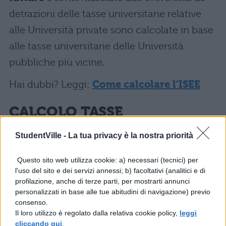
detrazioni delle tasse universitarie relative
alle Università private sono calcolate in base
alle tasse universitarie delle Università
pubbliche più vicine.
Hai dubbi? Leggi:
Come calcolare l’ISEE
CALCOLO TASSE
UNIVERSITARIE: LE
StudentVille -
La tua privacy è la nostra priorità
DETRAZIONI PER GLI
STUDENTI LAVORATORI
Questo sito web utilizza cookie: a) necessari (tecnici) per
l'uso del sito e dei servizi annessi; b) facoltativi (analitici e di
Gli studenti lavoratori, che non possono
profilazione, anche di terze parti, per mostrarti annunci
personalizzati in base alle tue abitudini di navigazione) previo
considerarsi a carico di familiari, possono
consenso.
detrarre le tasse nella propria dichiarazione
Il loro utilizzo è regolato dalla relativa cookie policy,
leggi
cliccando qui
.