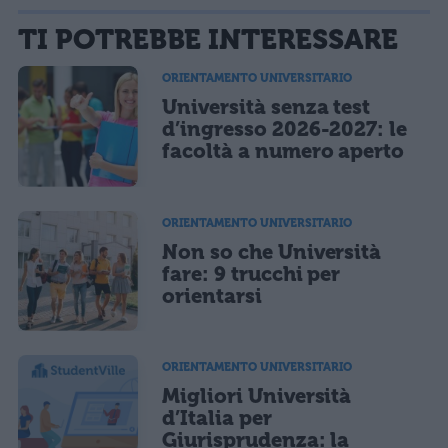
La tua email sarà utilizzata per comunicarti se qualcuno risponde al tuo commento e non
TI POTREBBE INTERESSARE
sarà pubblicata. Dichiari di avere preso visione e di accettare quanto previsto dalla
informativa privacy
. Pubblicando questo commento dai il consenso affinché un cookie
salvi i tuoi dati (nome, email) per il prossimo commento.
ORIENTAMENTO UNIVERSITARIO
Università senza test
Ho letto e acconsento l'
informativa
sulla privacy
CONFERMA E PUBBLICA
d’ingresso 2026-2027: le
facoltà a numero aperto
Acconsento all'uso dei miei dati da parte di terzi per finalità di
marketing diretto con modalità automatizzate o tradizionali
ORIENTAMENTO UNIVERSITARIO
Non so che Università
fare: 9 trucchi per
orientarsi
ORIENTAMENTO UNIVERSITARIO
Migliori Università
d’Italia per
Giurisprudenza: la