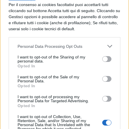
dei redditi.
Per il consenso ai cookies facoltativi puoi accettarli tutti
Anche i titolari di
partita Iva
, come i
cliccando sul bottone Accetta tutti qui di seguito. Cliccando su
Gestisci opzioni è possibile accedere al pannello di controllo
professionisti, possono beneficiare degli
e rifiutare tutti i cookie (anche di profilazione); Se rifiuti tutto,
sconti per l’istruzione.
userai solo i cookie tecnici di default.
COME COMPILARE LA
Personal Data Processing Opt Outs
DICHIARAZIONE DEI REDDITI
I want to opt-out of the Sharing of my
IN MERITO ALLE DETRAZIONI
personal data.
Opted In
DELLE TASSE UNIVERSITARIE
I want to opt-out of the Sale of my
Personal Data.
Per accedere alle detrazioni sulle tasse
Opted In
universitarie occorre indicare le spese negli
I want to opt-out of processing my
Personal Data for Targeted Advertising.
spazi o nelle righe che vanno da E8 a E12 del
Opted In
modello 730/2019
con il codice 13. Nel
I want to opt-out of Collection, Use,
Modello Unico 2019 si inseriscono nelle righe
Retention, Sale, and/or Sharing of my
Personal Data that Is Unrelated with the
Purposes for which it was collected.