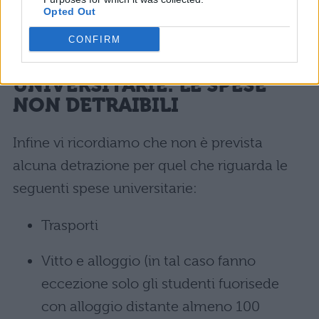
da RP8 a RP14 con gli stessi codici del
Opted Out
modello 730.
CONFIRM
CALCOLO TASSE
UNIVERSITARIE: LE SPESE
NON DETRAIBILI
Infine vi ricordiamo che non è prevista
alcuna detrazione per quel che riguarda le
seguenti spese universitarie:
Trasporti
Vitto e alloggio (in tal caso fanno
eccezione solo gli studenti fuorisede
con alloggio distante almeno 100