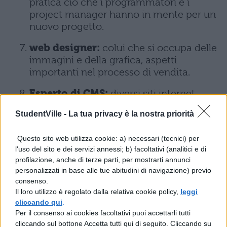
pratica ciò che i programmatori e i
project manager hanno in mente per un
nuovo progetto.
web designer:
colui che si occupa delle
immagini e della grafica, aspetti
importanti nel processo di vendita.
Esperto di CMS:
diversi siti internet
sono realizzati tramite il CMS open
StudentVille -
La tua privacy è la nostra priorità
source, i più utilizzati oggi
sono WordPress, Joomla, Drupal per la
Questo sito web utilizza cookie: a) necessari (tecnici) per
realizzazione di siti web e PrestaShop e
l'uso del sito e dei servizi annessi; b) facoltativi (analitici e di
Magento per gli e-commerce.
profilazione, anche di terze parti, per mostrarti annunci
personalizzati in base alle tue abitudini di navigazione) previo
Leggi anche:
consenso.
Il loro utilizzo è regolato dalla relativa cookie policy,
leggi
cliccando qui
.
Lavori da fare da casa: 5 professioni
Per il consenso ai cookies facoltativi puoi accettarli tutti
cliccando sul bottone Accetta tutti qui di seguito. Cliccando su