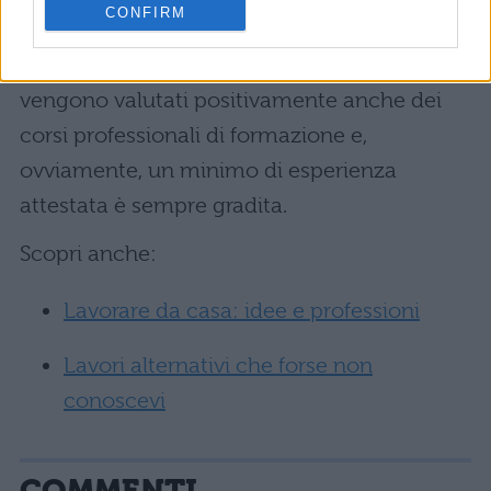
CONFIRM
Informatica e Ingegneria Informatica. La
laurea non è un requisito obbligatorio,
vengono valutati positivamente anche dei
corsi professionali di formazione e,
ovviamente, un minimo di esperienza
attestata è sempre gradita.
Scopri anche:
Lavorare da casa: idee e professioni
Lavori alternativi che forse non
conoscevi
COMMENTI