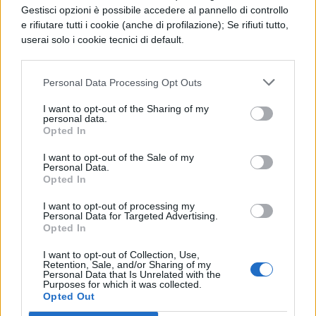
Lavorare su Internet: qual è
Gestisci opzioni è possibile accedere al pannello di controllo
la
formazione
?
e rifiutare tutti i cookie (anche di profilazione); Se rifiuti tutto,
userai solo i cookie tecnici di default.
Come accade per qualsiasi altro lavoro, è
Personal Data Processing Opt Outs
richiesta la formazione. Il fatto che si lavori
su internet non vuol dire che si possa
I want to opt-out of the Sharing of my
personal data.
prendere poco sul serio il proprio impegno;
Opted In
tutt’altro, si deve dimostrare di avere tutte le
I want to opt-out of the Sale of my
Personal Data.
carte in regola per poter svolgere la propria
Opted In
mansione. La formazione che si dovrà avere
I want to opt-out of processing my
Personal Data for Targeted Advertising.
per lavorare su internet dipende dall’incarico
Opted In
che si assumerà; i corsi di laurea che
I want to opt-out of Collection, Use,
Retention, Sale, and/or Sharing of my
maggiormente si prestano a formare
Personal Data that Is Unrelated with the
Purposes for which it was collected.
persone in grado di lavorare in questi ambiti
Opted Out
sono quelli di Economia e Marketing,