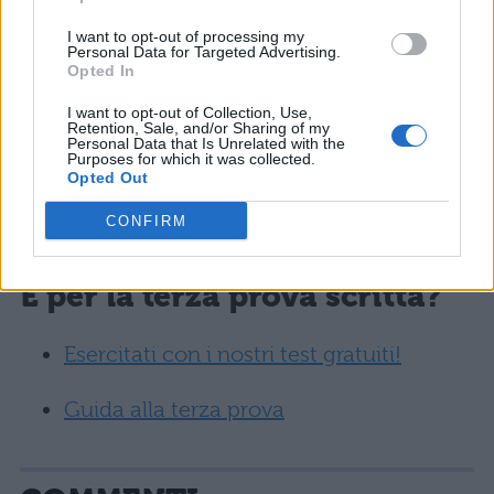
10 errori da non fare al colloquio
I want to opt-out of processing my
Personal Data for Targeted Advertising.
Per la seconda prova scritta
Opted In
I want to opt-out of Collection, Use,
Guida allo scritto di matematica
Retention, Sale, and/or Sharing of my
Personal Data that Is Unrelated with the
Purposes for which it was collected.
Guida alla versione di greco
Opted Out
CONFIRM
Guida alla versione di latino
E per la terza prova scritta?
Esercitati con i nostri test gratuiti!
Guida alla terza prova