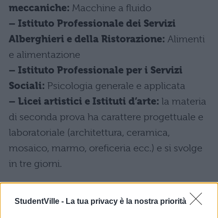
meccaniche:
Macchine a fluido
– Istituto Professionale dei Servizi
Alberghieri e della Ristorazione:
Alimenti
e alimentazione
– Istituto Professionale per i Servizi
Sociali:
Psicologia generale e applicata
– Licei artistici e Istituti d’arte:
la materia
di seconda prova ha carattere progettuale e
laboratoriale (architettura, ceramica,
mosaico, marmo, oreficeria ecc.) e si svolge
in tre giorni.
StudentVille -
La tua privacy è la nostra priorità
Pensate che Giugno sia ancora lontano? Il