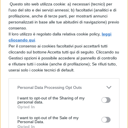
vecchio detto “Dopo Natale arriva l’estate” la
Questo sito web utilizza cookie: a) necessari (tecnici) per
l'uso del sito e dei servizi annessi; b) facoltativi (analitici e di
dice lunga! Nel frattempo, iniziate a
profilazione, anche di terze parti, per mostrarti annunci
spulciare le nostre
guide per le prove
personalizzati in base alle tue abitudini di navigazione) previo
consenso.
scritte della maturità 2013
:
Il loro utilizzo è regolato dalla relativa cookie policy,
leggi
cliccando qui
.
Per il consenso ai cookies facoltativi puoi accettarli tutti
cliccando sul bottone Accetta tutti qui di seguito. Cliccando su
Per la prima prova scritta:
Gestisci opzioni è possibile accedere al pannello di controllo
e rifiutare tutti i cookie (anche di profilazione); Se rifiuti tutto,
userai solo i cookie tecnici di default.
Come si scrive un tema per la maturità
Come si scrive un saggio breve
Personal Data Processing Opt Outs
I want to opt-out of the Sharing of my
Come si scrive un articolo di giornale
personal data.
Opted In
Come si fa l’analisi del testo
I want to opt-out of the Sale of my
Personal Data.
Opted In