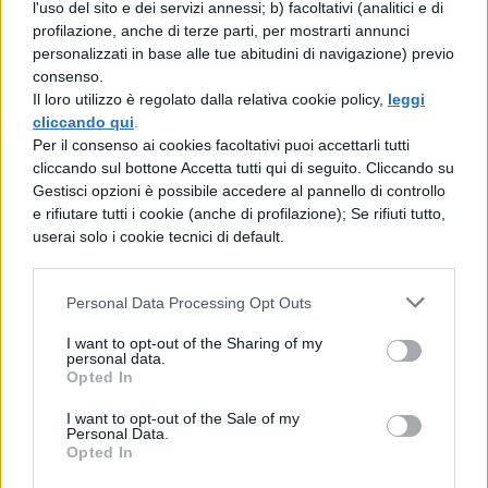
l'uso del sito e dei servizi annessi; b) facoltativi (analitici e di
sapere quali siano gli argomenti più
profilazione, anche di terze parti, per mostrarti annunci
personalizzati in base alle tue abitudini di navigazione) previo
gettonati, ma internet, in questo senso vi
consenso.
viene in aiuto. Tenete conto che per
Il loro utilizzo è regolato dalla relativa cookie policy,
leggi
cliccando qui
.
ogni materia non ci devono essere più di
Per il consenso ai cookies facoltativi puoi accettarli tutti
dieci argomenti importanti. Mentre le
cliccando sul bottone Accetta tutti qui di seguito. Cliccando su
Gestisci opzioni è possibile accedere al pannello di controllo
cose importanti le dovete sapere bene,
e rifiutare tutti i cookie (anche di profilazione); Se rifiuti tutto,
gli argomenti meno importanti potrete
userai solo i cookie tecnici di default.
studiarli da un compendio.
Personal Data Processing Opt Outs
Fai schemi degli argomenti.
Dal
I want to opt-out of the Sharing of my
momento che avete una memoria
personal data.
Opted In
visiva, cosa ne dite di schematizzare
I want to opt-out of the Sale of my
(con frecce, diagrammi di flusso,
Personal Data.
Opted In
disegnini) gli argomenti più importanti?