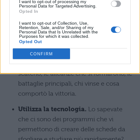
I want to opt-out of processing my
Ricordate che non dovete conoscere
Personal Data for Targeted Advertising.
Opted In
tutte le date e tutti i minimi dettagli:
andate dritti al succo del discorso. Ai
I want to opt-out of Collection, Use,
Retention, Sale, and/or Sharing of my
Personal Data that Is Unrelated with the
professori interessa che voi conosciate
Purposes for which it was collected.
Opted Out
gli argomenti a grandi linee. Solo per
fare un esempio: della prima guerra
CONFIRM
mondiale è importante conoscere chi la
scatenò, le alleanze che si formarono, le
battaglie principali, chi vinse e cosa
comportò la vittoria.
Utilizza la tecnologia.
Lo sapevate
che ci sono dei programmi che vi
permettono di creare delle schede da
sfogliare e studiare più rapidamente?