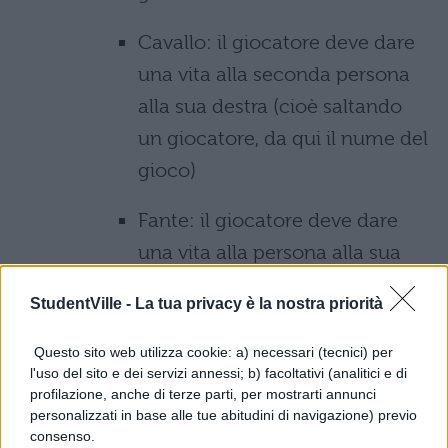
Cavallo: il giocatore deve dare
una vita alla seconda persona
alla sua destra (cioè saltando
un giocatore, da qui il nume del
gioco)
Fante: il giocatore deve dare
una vita alla persona alla sua
sinistra
StudentVille -
La tua privacy è la nostra priorità
Asso: il giocatore paga pegno
Questo sito web utilizza cookie: a) necessari (tecnici) per
dando una vita al piatto
l'uso del sito e dei servizi annessi; b) facoltativi (analitici e di
profilazione, anche di terze parti, per mostrarti annunci
Re: il giocatore prende una delle
personalizzati in base alle tue abitudini di navigazione) previo
consenso.