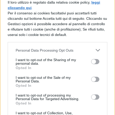
vite che è nel piatto
Il loro utilizzo è regolato dalla relativa cookie policy,
leggi
cliccando qui
.
Man mano che il gioco procede alcuni
Per il consenso ai cookies facoltativi puoi accettarli tutti
giocatori rimarranno senza vite e, per
cliccando sul bottone Accetta tutti qui di seguito. Cliccando su
questo, il mazziere non darà loro alcuna
Gestisci opzioni è possibile accedere al pannello di controllo
e rifiutare tutti i cookie (anche di profilazione); Se rifiuti tutto,
carta. Attenzione però: i cavalli e i fanti
userai solo i cookie tecnici di default.
potrebbero dare a qualche fortunato
una seconda (se non una terza!)
opportunità
Personal Data Processing Opt Outs
Ricorda: solo il mazziere può
I want to opt-out of the Sharing of my
personal data.
comunicare con coloro che sono stati
Opted In
eliminati (in una nota versione, che poi
vedremo, gli eliminati si chiamano i
I want to opt-out of the Sale of my
Personal Data.
morti!), altrimenti si perde una vita!
Opted In
Procedendo ad eliminazione l’ultimo
I want to opt-out of processing my
rimasto vince il piatto e la partita.
Personal Data for Targeted Advertising.
Opted In
Vince e si aggiudica l’intero piatto
l’ultimo rimasto!
I want to opt-out of Collection, Use,