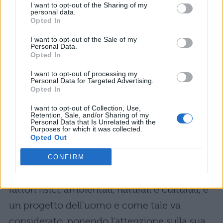
I want to opt-out of the Sharing of my
personal data.
preoccupazione di Sgarbi: come conciliare
Opted In
la difesa del paesaggio con le esigenze del
I want to opt-out of the Sale of my
progresso e della vita economica? Se, infatti,
Personal Data.
Opted In
non si risponde a questa domanda, si rischia
I want to opt-out of processing my
di relegare l’arte e la cultura, e lo stesso
Personal Data for Targeted Advertising.
Opted In
ambiente, a una funzione puramente
estetica o turistica. Si deve dunque trovare
I want to opt-out of Collection, Use,
Retention, Sale, and/or Sharing of my
Personal Data that Is Unrelated with the
l’incontro tra la conservazione del passato e
Purposes for which it was collected.
Opted Out
le innovazioni, evitando guasti e
inquinamento. Il paesaggio è dunque un
CONFIRM
aspetto culturale dove si contrappongono
fattori fisici, ambientali, naturali e culturali, è
un progetto dell’uomo e come tale va
considerato, ponendo l’attenzione sulla sua