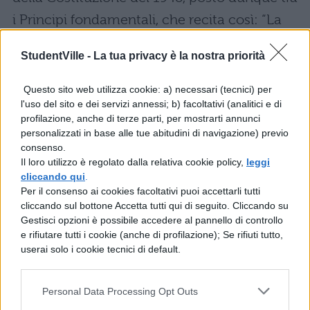
i Principi fondamentali, che recita così: “La
Repubblica promuove lo sviluppo della
StudentVille -
La tua privacy è la nostra priorità
cultura e la ricerca scientifica e tecnica.
Tutela il paesaggio e il patrimonio storico e
Questo sito web utilizza cookie: a) necessari (tecnici) per
l'uso del sito e dei servizi annessi; b) facoltativi (analitici e di
artistico della Nazione”. Il paesaggio è visto
profilazione, anche di terze parti, per mostrarti annunci
dunque come un’eredità del passato, che
personalizzati in base alle tue abitudini di navigazione) previo
consenso.
tuttavia deve vivere nel presente e
Il loro utilizzo è regolato dalla relativa cookie policy,
leggi
nell’avvenire. È quindi una parte essenziale
cliccando qui
.
Per il consenso ai cookies facoltativi puoi accettarli tutti
dell’esperienza della società, che ha
cliccando sul bottone Accetta tutti qui di seguito. Cliccando su
un’implicazione ontologica, perché è vissuto,
Gestisci opzioni è possibile accedere al pannello di controllo
e rifiutare tutti i cookie (anche di profilazione); Se rifiuti tutto,
mediato, alterato, riempito di significati
userai solo i cookie tecnici di default.
culturali.
Si pone però un problema non
Personal Data Processing Opt Outs
sottovalutabile, come si avverte nella