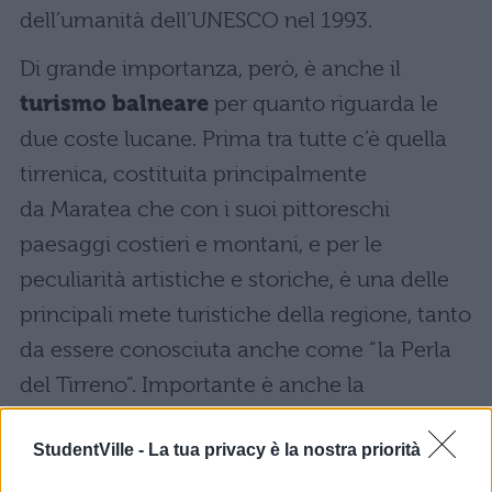
dell’umanità dell’UNESCO nel 1993.
Di grande importanza, però, è anche il
turismo balneare
per quanto riguarda le
due coste lucane. Prima tra tutte c’è quella
tirrenica, costituita principalmente
da Maratea che con i suoi pittoreschi
paesaggi costieri e montani, e per le
peculiarità artistiche e storiche, è una delle
principali mete turistiche della regione, tanto
da essere conosciuta anche come “la Perla
del Tirreno”. Importante è anche la
costa ionica impreziosita da mete
StudentVille -
La tua privacy è la nostra priorità
come Metaponto, Pisticci, Scanzano
Jonico, Policoro, Rotondella e Nova Siri).