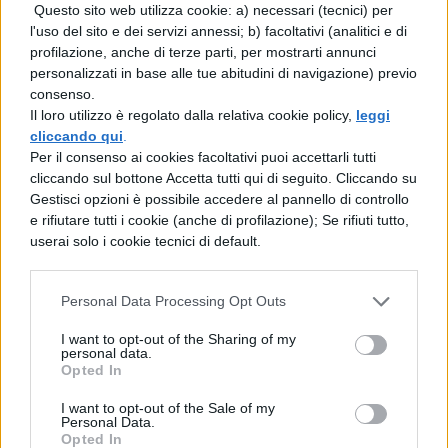
Questo sito web utilizza cookie: a) necessari (tecnici) per
l'uso del sito e dei servizi annessi; b) facoltativi (analitici e di
Ultimo ma non meno rilevante è, invece, il
profilazione, anche di terze parti, per mostrarti annunci
turismo montano-escursionistico
. La
personalizzati in base alle tue abitudini di navigazione) previo
consenso.
Basilicata, infatti, è una regione formata
Il loro utilizzo è regolato dalla relativa cookie policy,
leggi
principalmente da zone montuose tra le
cliccando qui
.
Per il consenso ai cookies facoltativi puoi accettarli tutti
quali spicca il comprensorio del
Monte
cliccando sul bottone Accetta tutti qui di seguito. Cliccando su
Gestisci opzioni è possibile accedere al pannello di controllo
Sirino
, massiccio
e rifiutare tutti i cookie (anche di profilazione); Se rifiuti tutto,
montuoso della Lucania che comprende
userai solo i cookie tecnici di default.
alcune tra le maggiori vette dell’Appennino
meridionale e che rappresenta l’estrema
Personal Data Processing Opt Outs
propaggine meridionale del Parco nazionale
I want to opt-out of the Sharing of my
personal data.
dell’Appennino Lucano Val d’Agri
Opted In
Lagonegrese. Importante da segnalare è
I want to opt-out of the Sale of my
Personal Data.
anche il
Parco nazionale del
Opted In