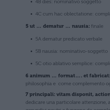
4B dies: nominativo soggetto
4C cum hac oblectatione: compl
5 ut … dematur … nausia:
finale
5A dematur predicato verbale
5B nausia: nominativo-soggetto
5C otio ablativo semplice: compl
6 animum … format…. et fabricat
philosophia e come complemento o
7 principali: vitam disponit, act
dedicare una particolare attenzione,