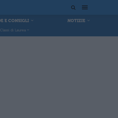
E E CONSIGLI
NOTIZIE
Classi di Laurea