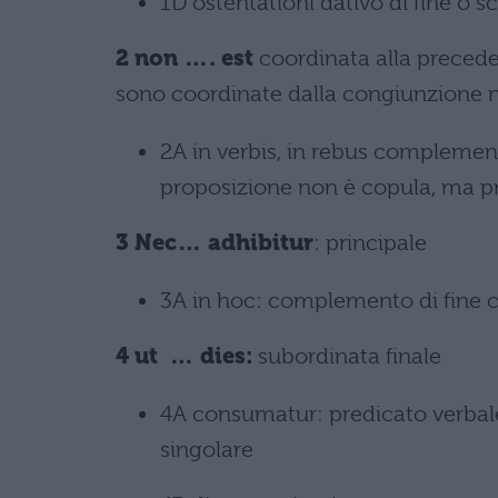
1D ostentationi dativo di fine o 
2 non …. est
coordinata alla precede
sono coordinate dalla congiunzione 
2A in verbis, in rebus complementi 
proposizione non è copula, ma p
3 Nec… adhibitur
: principale
3A in hoc: complemento di fine ch
4 ut … dies:
subordinata finale
4A consumatur: predicato verbale
singolare