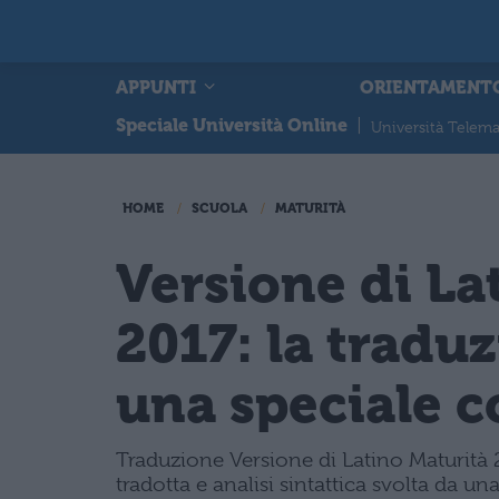
APPUNTI
ORIENTAMENT
Speciale Università Online
|
Università Telema
HOME
SCUOLA
MATURITÀ
Versione di La
2017: la tradu
una speciale c
Traduzione Versione di Latino Maturità 2
tradotta e analisi sintattica svolta da un