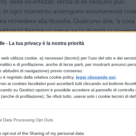
chi delle incertezze; senza di lei nessuno può
o; in ogni momento avvengono innumerevoli cose
 richiedere alla filosofia. Qualcuno dirà, "a cosa
vedibilità? Perchè mi serve, se la divinità ci govern
le -
La tua privacy è la nostra priorità
azioni certe e non è possibile preparare nulla cont
web utilizza cookie: a) necessari (tecnici) per l'uso del sito e dei serviz
à s'impadronisce della mia decisione e stabilisce
analitici e di profilazione, anche di terze parti, per mostrarti annunci pers
a non concede alcuna possibilità alla mia
e abitudini di navigazione) previo consenso.
zzo è regolato dalla relativa cookie policy,
leggi cliccando qui
.
siste, Lucilio, o se esistono tutte, bisogna
so ai cookies facoltativi puoi accettarli tutti cliccando sul bottone Accetta
 c'incateni con la (sua) legge inesorabile, sia se la
ccando su Gestisci opzioni è possibile accedere al pannello di controllo e
e (anche di profilazione); Se rifiuti tutto, userai solo i cookie tecnici di def
 tutte quante le cose dell'universo, sia se il caso
a regola, deve tutelarci la filosofia.
lla divinità, a sottostare fieramente alla fortuna; l
l Data Processing Opt Outs
portare l'imprevedibilità.
o opt-out of the Sharing of my personal data.