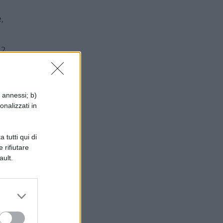
,
a?
ro
i annessi; b)
onalizzati in
 tutti qui di
 rifiutare
ault.
ei