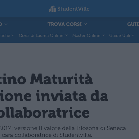
O
TROVA CORSI
GUID
tiche
Corsi di Laurea Online
Master Online
Guide Utili
tino Maturità
zione inviata da
ollaboratrice
017: versione Il valore della Filosofia di Seneca
a cara collaboratrice di Studentville.