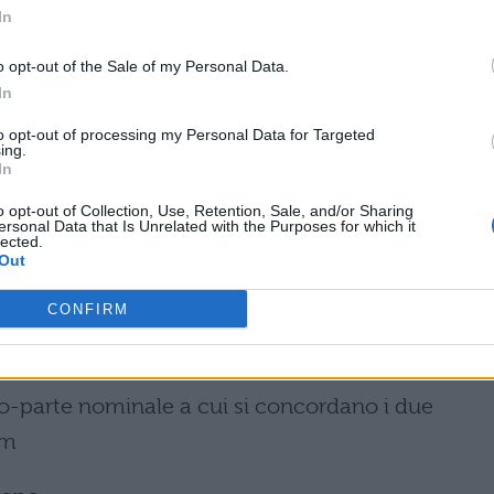
In
NECA, IL VALORE DELLA
o opt-out of the Sale of my Personal Data.
In
to opt-out of processing my Personal Data for Targeted
ing.
oposizioni, mentre i numeri con le lettere
In
rti che costituiscono ogni singola proposizione
o opt-out of Collection, Use, Retention, Sale, and/or Sharing
ersonal Data that Is Unrelated with the Purposes for which it
lected.
Out
etto
CONFIRM
o-parte nominale a cui si concordano i due
um