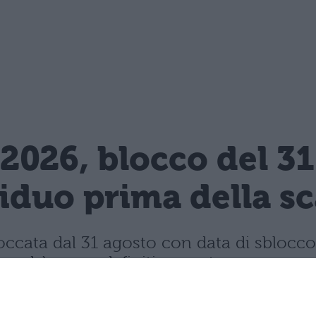
2026, blocco del 3
siduo prima della s
ccata dal 31 agosto con data di sblocco 
 andrà perso definitivamente.