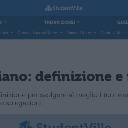
O
TROVA CORSI
GUID
tiche
Corsi di Laurea Online
Master Online
Guide Utili
siano: definizione e
inizione per svolgere al meglio i tuoi ese
le spiegazioni.