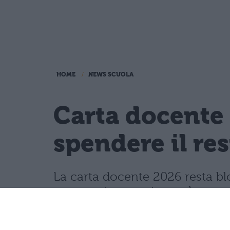
HOME
NEWS SCUOLA
Carta docente 
spendere il re
La carta docente 2026 resta blo
speso entro questa scadenza o