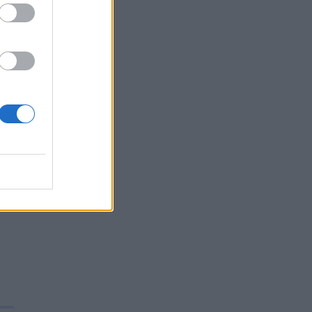
di
,
del
rso