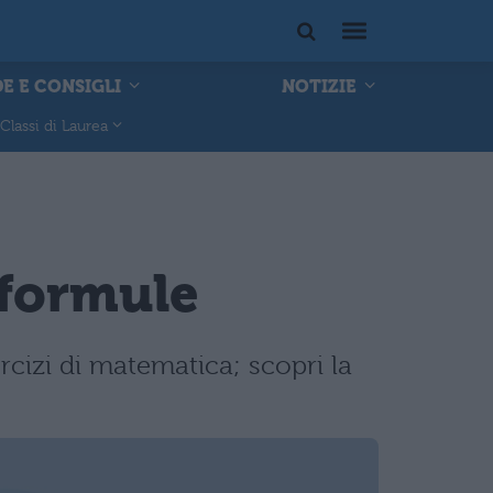
E E CONSIGLI
NOTIZIE
Classi di Laurea
 formule
rcizi di matematica; scopri la