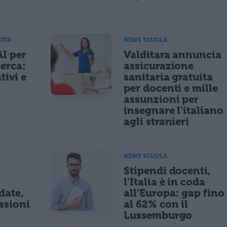
SITÀ
NEWS SCUOLA
AI per
Valditara annuncia
cerca:
assicurazione
tivi e
sanitaria gratuita
per docenti e mille
assunzioni per
insegnare l'italiano
agli stranieri
NEWS SCUOLA
Stipendi docenti,
l'Italia è in coda
date,
all'Europa: gap fino
ssioni
al 62% con il
Lussemburgo