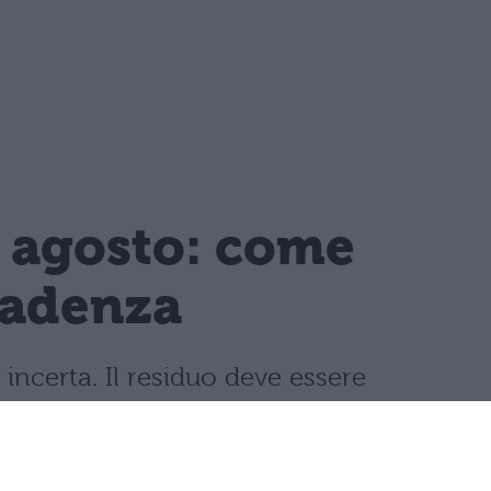
1 agosto: come
cadenza
incerta. Il residuo deve essere