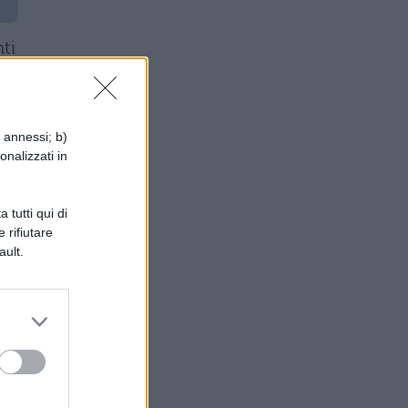
ti
i annessi; b)
onalizzati in
 tutti qui di
 rifiutare
ault.
ca
.