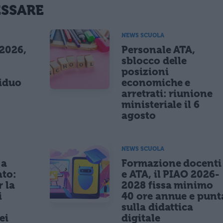
ESSARE
NEWS SCUOLA
 2026,
Personale ATA,
sblocco delle
posizioni
siduo
economiche e
arretrati: riunione
ministeriale il 6
agosto
NEWS SCUOLA
 a
Formazione docenti
ato:
e ATA, il PIAO 2026-
r la
2028 fissa minimo
i
40 ore annue e punt
sulla didattica
ei
digitale