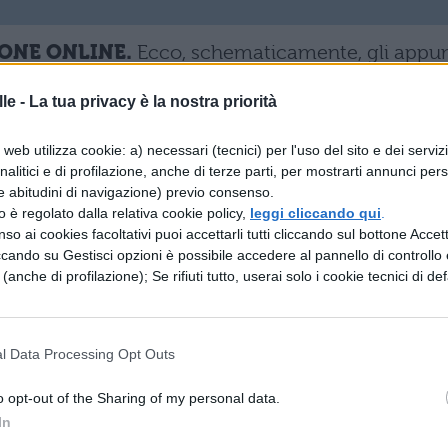
IONE ONLINE.
Ecco, schematicamente, gli appun
iano che puoi trovare nel video qui sotto.
le -
La tua privacy è la nostra priorità
ione.
Il piano cartesiano è composto da 2 assi
web utilizza cookie: a) necessari (tecnici) per l'uso del sito e dei serviz
inate asse X e asse Y e un origine di questo piano
analitici e di profilazione, anche di terze parti, per mostrarti annunci pers
e abitudini di navigazione) previo consenso.
 suddiviso in 4 quadranti che vengono numerati
zzo è regolato dalla relativa cookie policy,
leggi cliccando qui
.
 destra in senso antiorario, l'asse X si chiama asse
so ai cookies facoltativi puoi accettarli tutti cliccando sul bottone Accetta
ccando su Gestisci opzioni è possibile accedere al pannello di controllo e
hiama asse delle ordinate. Sul piano cartesiano si
e (anche di profilazione); Se rifiuti tutto, userai solo i cookie tecnici di def
ome di X o Y, ovvero qualsiasi punto P si identifi
i mettono 4 punti appartenenti ai 4 quadranti
l Data Processing Opt Outs
sere sistemanti nel semiasse delle X e Y positivi e
i.
o opt-out of the Sharing of my personal data.
In
i: come calcolare la lunghezza di un segmento