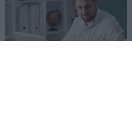
La carta docente 2026 resta bloccata
dal 31 agosto con data di sblocco
incerta. Il residuo deve essere speso
entro questa scadenza o andrà perso
definitivamente.
sniro
Pubblicato il 6 ago 2026