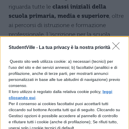
riguarda tutte le
classi iniziali della
scuola primaria, media e superiore
, oltre
ai percorsi di istruzione e formazione
professionale. L’iscrizione per la scuola
dell’infanzia rimane
cartacea
.
StudentVille -
La tua privacy è la nostra priorità
Modalità di iscrizione
Questo sito web utilizza cookie: a) necessari (tecnici) per
l'uso del sito e dei servizi annessi; b) facoltativi (analitici e di
Durante la procedura i genitori o coloro che
profilazione, anche di terze parti, per mostrarti annunci
personalizzati in base alle tue abitudini di navigazione) previo
esercitano la responsabilità genitoriale
consenso.
inseriscono le
informazioni essenziali
Il loro utilizzo è regolato dalla relativa cookie policy,
leggi
cliccando qui
.
relative all’alunno/studente per il quale è
Per il consenso ai cookies facoltativi puoi accettarli tutti
richiesta l’iscrizione (codice fiscale, nome e
cliccando sul bottone Accetta tutti qui di seguito. Cliccando su
Gestisci opzioni è possibile accedere al pannello di controllo
cognome, data di nascita, residenza, etc.)
e rifiutare tutti i cookie (anche di profilazione); Se rifiuti tutto,
ed esprimono
le loro preferenze
in merito
userai solo i cookie tecnici di default.