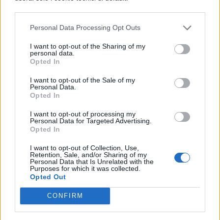
all’offerta formativa proposta dalla scuola o
Personal Data Processing Opt Outs
dal centro di formazione professionale
scelto.
I want to opt-out of the Sharing of my
personal data.
Opted In
Il sistema di iscrizioni permette di fare
una
I want to opt-out of the Sale of my
sola domanda
per ogni studente, tuttavia
Personal Data.
Opted In
è possibile scegliere anche una seconda o
terza scuola o centro di formazione
I want to opt-out of processing my
Personal Data for Targeted Advertising.
professionale in caso l’istituto scelto come
Opted In
prima opzione non abbia posti liberi per
I want to opt-out of Collection, Use,
Retention, Sale, and/or Sharing of my
l’anno scolastico 2024/2025.
Personal Data that Is Unrelated with the
Purposes for which it was collected.
Opted Out
CONFIRM