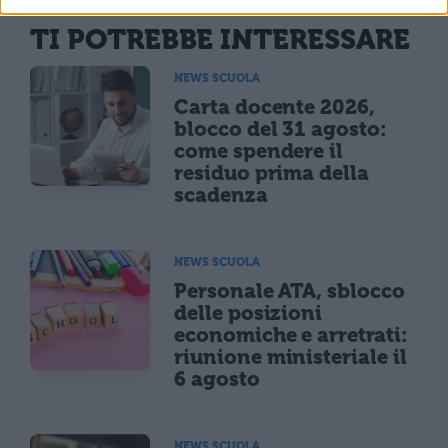
TI POTREBBE INTERESSARE
NEWS SCUOLA
Carta docente 2026,
blocco del 31 agosto:
come spendere il
residuo prima della
scadenza
NEWS SCUOLA
Personale ATA, sblocco
delle posizioni
economiche e arretrati:
riunione ministeriale il
6 agosto
NEWS SCUOLA