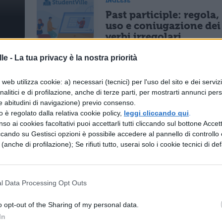
INGLESE
Past participle: regola,
uso e coniugazione dei
verbi irregolari
le -
La tua privacy è la nostra priorità
INGLESE
web utilizza cookie: a) necessari (tecnici) per l'uso del sito e dei serviz
analitici e di profilazione, anche di terze parti, per mostrarti annunci pers
a in inglese sulle
The First
e abitudini di navigazione) previo consenso.
nze
World War
zzo è regolato dalla relativa cookie policy,
leggi cliccando qui
.
so ai cookies facoltativi puoi accettarli tutti cliccando sul bottone Accetta
ccando su Gestisci opzioni è possibile accedere al pannello di controllo e
e (anche di profilazione); Se rifiuti tutto, userai solo i cookie tecnici di def
INGLESE
bo "avere" in
Dialogo in inglese sulla
se - To Have
TV
l Data Processing Opt Outs
o opt-out of the Sharing of my personal data.
In