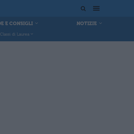
E E CONSIGLI
NOTIZIE
Classi di Laurea