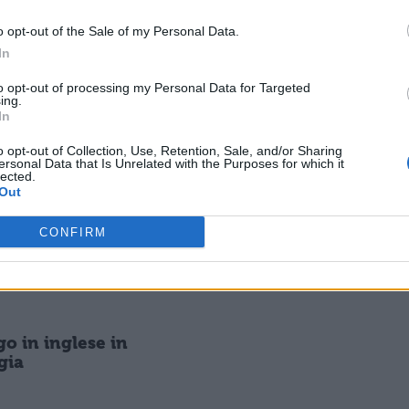
INGLESE
ra in inglese ad un
Lettera in inglese:
o opt-out of the Sale of my Personal Data.
o
history of music
In
to opt-out of processing my Personal Data for Targeted
ing.
INGLESE
In
a in inglese:
Lettera in inglese: a
pean music
journey
o opt-out of Collection, Use, Retention, Sale, and/or Sharing
ersonal Data that Is Unrelated with the Purposes for which it
lected.
Out
INGLESE
CONFIRM
go in inglese: a
Dialogo in inglese: to
nt
the Fast Food
go in inglese in
gia