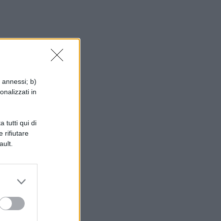
i annessi; b)
onalizzati in
 tutti qui di
 rifiutare
ault.