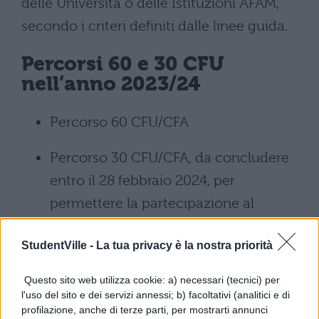
delle Università o delle Istituzioni AFAM,
secondo i criteri definiti dalle linee guida.
Percorsi 60 e 30 CFU
nell’anno 2023/24
Percorso 60
CFU
/CFA
Percorso 30
CFU
/CFA, da concludere
entro il 28 febbraio 2024, per
permettere la partecipazione al
secondo concorso
StudentVille -
La tua privacy è la nostra priorità
Percorso 30
CFU
/CFA per docenti per
Questo sito web utilizza cookie: a) necessari (tecnici) per
docenti che hanno svolto servizio
l'uso del sito e dei servizi annessi; b) facoltativi (analitici e di
presso le istituzioni scolastiche statali o
profilazione, anche di terze parti, per mostrarti annunci