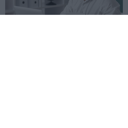
sniro
Pubblicato il 6 ago 2026
Quest’anno la carta docente presenta un
importo aggiornato a
383 euro
.
L’attivazione del bonus è avvenuta il
9
marzo scorso
, dopo un periodo di attesa
che si è protratto dal 31 agosto precedente.
La piattaforma viene bloccata ogni anno in
questa data e, dal primo settembre, il
credito non risulta più utilizzabile fino alla