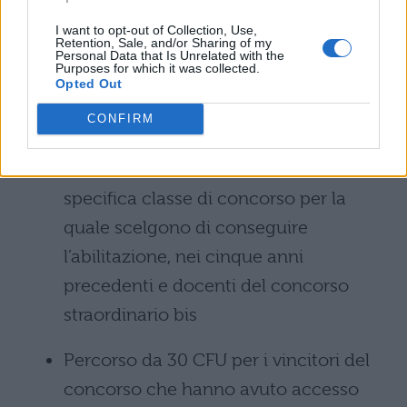
concorso con tre anni di servizio
I want to opt-out of Collection, Use,
Retention, Sale, and/or Sharing of my
Percorso da 30
CFU
per docenti che
Personal Data that Is Unrelated with the
Purposes for which it was collected.
hanno svolto servizio presso le
Opted Out
istituzioni scolastiche statali o paritarie
CONFIRM
per almeno tre anni, anche non
continuativi, di cui almeno uno nella
specifica classe di concorso per la
quale scelgono di conseguire
l’abilitazione, nei cinque anni
precedenti e docenti del concorso
straordinario bis
Percorso da 30
CFU
per i vincitori del
concorso che hanno avuto accesso