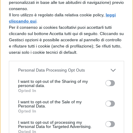
personalizzati in base alle tue abitudini di navigazione) previo
paritarie per almeno tre anni, anche
consenso.
non continuativi, di cui almeno uno
Il loro utilizzo è regolato dalla relativa cookie policy,
leggi
cliccando qui
.
nella specifica classe di concorso per la
Per il consenso ai cookies facoltativi puoi accettarli tutti
quale scelgono di conseguire
cliccando sul bottone Accetta tutti qui di seguito. Cliccando su
Gestisci opzioni è possibile accedere al pannello di controllo
l’abilitazione, nei cinque anni
e rifiutare tutti i cookie (anche di profilazione); Se rifiuti tutto,
precedenti e docenti vincitori del
userai solo i cookie tecnici di default.
concorso straordinario bis.
Personal Data Processing Opt Outs
Percorsi 60 e 30 CFU
I want to opt-out of the Sharing of my
nell’anno 2024/25
personal data.
Opted In
Percorso da 60
CFU
/CFA
I want to opt-out of the Sale of my
Personal Data.
Opted In
Percorso da 30
CFU
per i vincitori del
I want to opt-out of processing my
concorso che hanno avuto accesso al
Personal Data for Targeted Advertising.
Opted In