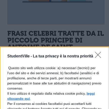
FRASI CELEBRI TRATTE DA IL
PICCOLO PRINCIPE DI
ANTOINE DE SAINT-
EXUPERY
StudentVille -
La tua privacy è la nostra priorità
Per voi le frasi celebri del piccolo principe,
Questo sito web utilizza cookie: a) necessari (tecnici) per
l'uso del sito e dei servizi annessi; b) facoltativi (analitici e di
rimaste nel cuore di milioni di persone:
profilazione, anche di terze parti, per mostrarti annunci
personalizzati in base alle tue abitudini di navigazione) previo
“Non si vede bene che con il cuore.
consenso.
Il loro utilizzo è regolato dalla relativa cookie policy,
leggi
L’essenziale è invisibile agli occhi.”
cliccando qui
.
Per il consenso ai cookies facoltativi puoi accettarli tutti
“Tutti i grandi sono stati piccoli, ma
cliccando sul bottone Accetta tutti qui di seguito. Cliccando su