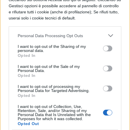
Gestisci opzioni è possibile accedere al pannello di controllo
pochi di essi se ne ricordano.”
e rifiutare tutti i cookie (anche di profilazione); Se rifiuti tutto,
userai solo i cookie tecnici di default.
“Certo che ti farò del male. Certo che
me ne farai. Certo che ce ne faremo.
Personal Data Processing Opt Outs
Ma questa è la condizione stessa
I want to opt-out of the Sharing of my
dell’esistenza. Farsi primavera, significa
personal data.
Opted In
accettare il rischio dell’inverno. Farsi
I want to opt-out of the Sale of my
presenza, significa accettare il rischio
Personal Data.
Opted In
dell’assenza.”
I want to opt-out of processing my
Personal Data for Targeted Advertising.
“Amare non è guardarsi a vicenda, ma
Opted In
guardare nella stessa direzione!”
I want to opt-out of Collection, Use,
Retention, Sale, and/or Sharing of my
Personal Data that Is Unrelated with the
” Se tu vieni, per esempio, tutti i
Purposes for which it was collected.
Opted Out
pomeriggi, alle quattro, dalle tre io