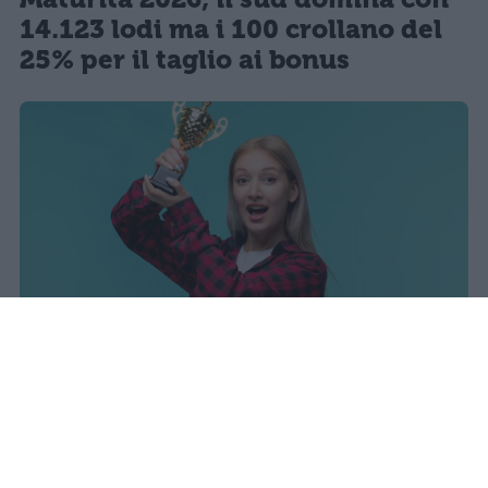
14.123 lodi ma i 100 crollano del
25% per il taglio ai bonus
I dati ufficiali della Maturità 2026
rivelano una concentrazione di
eccellenze al sud, con Campania,
Puglia e Sicilia in testa. Cala