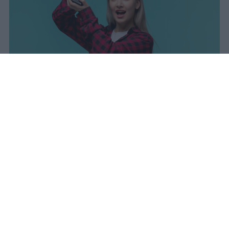
I dati ufficiali della Maturità 2026
rivelano una concentrazione di
eccellenze al sud, con Campania,
Puglia e Sicilia in testa. Cala
drasticamente la percentuale di voti
100.
sniro
Pubblicato il 7 ago 2026