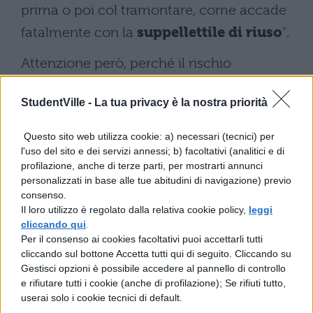
prima o poi col tramontare, come accade
fatalmente con la
suppellettile di riuso
".
Attenzione però, perché il rischio
ocntaminazione è dietro l'angolo: "In effetti,
StudentVille -
La tua privacy è la nostra priorità
una volta appiattito semanticamente
piuttosto che fino all'accezione del latino
Questo sito web utilizza cookie: a) necessari (tecnici) per
vel
, non c'è ragione che non accada la
l'uso del sito e dei servizi annessi; b) facoltativi (analitici e di
profilazione, anche di terze parti, per mostrarti annunci
stessa cosa ad anziché (e anche, di questo
personalizzati in base alle tue abitudini di navigazione) previo
passo, a invece che, invece di)".
consenso.
Il loro utilizzo è regolato dalla relativa cookie policy,
leggi
cliccando qui
.
Per il consenso ai cookies facoltativi puoi accettarli tutti
cliccando sul bottone Accetta tutti qui di seguito. Cliccando su
Gestisci opzioni è possibile accedere al pannello di controllo
e rifiutare tutti i cookie (anche di profilazione); Se rifiuti tutto,
userai solo i cookie tecnici di default.