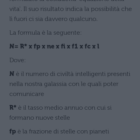
vita'. Il suo risultato indica la possibilità che
lì fuori ci sia davvero qualcuno.
La formula è la seguente:
N= R* x fp x ne x fi x f1 x fc x l
Dove:
N
è il numero di civiltà intelligenti presenti
nella nostra galassia con le quali poter
comunicare
R*
è il tasso medio annuo con cui si
formano nuove stelle
fp
è la frazione di stelle con pianeti