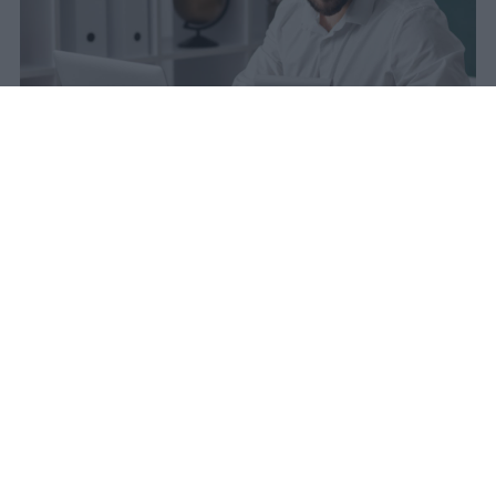
La carta docente 2026 resta bloccata
dal 31 agosto con data di sblocco
incerta. Il residuo deve essere speso
entro questa scadenza o andrà perso
definitivamente.
sniro
Pubblicato il 6 ago 2026
Quest’anno la carta docente presenta un
importo aggiornato a
383 euro
.