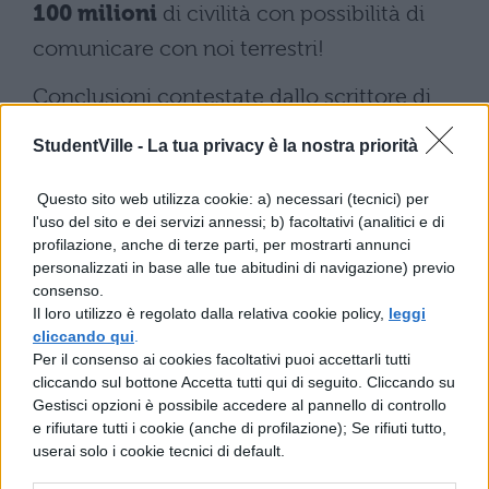
100 milioni
di civilità con possibilità di
comunicare con noi terrestri!
Conclusioni contestate dallo scrittore di
libri di fantascienza David Brin ("Esistono o
StudentVille -
La tua privacy è la nostra priorità
meno possibilità di un contatto? Questo
Drake
non ce lo dice") ed il giornalista
Questo sito web utilizza cookie: a) necessari (tecnici) per
l'uso del sito e dei servizi annessi; b) facoltativi (analitici e di
scientifico T.J. Nelson ("Non è possibile
profilazione, anche di terze parti, per mostrarti annunci
personalizzati in base alle tue abitudini di navigazione) previo
giudicare una equazione con valori ignoti. Il
consenso.
suo risultato è del tutto inutile").
Il loro utilizzo è regolato dalla relativa cookie policy,
leggi
cliccando qui
.
Critiche alle quali il buon Drake potrebbe
Per il consenso ai cookies facoltativi puoi accettarli tutti
cliccando sul bottone Accetta tutti qui di seguito. Cliccando su
rispondere con un verso dei
Bluevertig
o.
Gestisci opzioni è possibile accedere al pannello di controllo
"E' praticamente ovvio che esistano altre
e rifiutare tutti i cookie (anche di profilazione); Se rifiuti tutto,
userai solo i cookie tecnici di default.
forme di vita…"