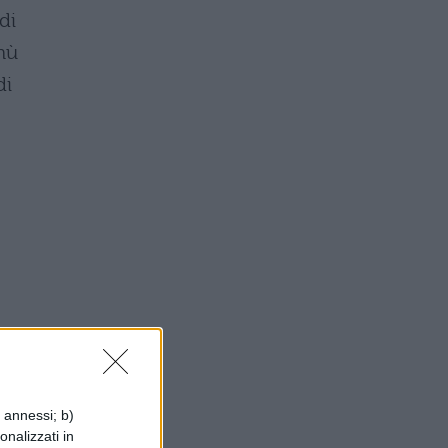
di
nù
di
di
i annessi; b)
e
onalizzati in