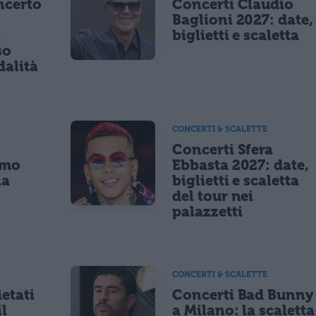
ncerto
Concerti Claudio
Baglioni 2027: date,
8
biglietti e scaletta
so
dalità
CONCERTI & SCALETTE
Concerti Sfera
imo
Ebbasta 2027: date,
la
biglietti e scaletta
a
del tour nei
palazzetti
CONCERTI & SCALETTE
etati
Concerti Bad Bunny
il
a Milano: la scaletta