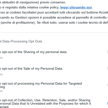
 e Paracentrotus lividus conosciuta come “riccio
e abitudini di navigazione) previo consenso.
zzo è regolato dalla relativa cookie policy,
leggi cliccando qui
.
angiarli bisogna
aprirli
con delle apposite forbici,
so ai cookies facoltativi puoi accettarli tutti cliccando sul bottone Accetta
opposta a quella della bocca, da lì potete tirare
ccando su Gestisci opzioni è possibile accedere al pannello di controllo e
e (anche di profilazione); Se rifiuti tutto, userai solo i cookie tecnici di def
 quella commestibile.
 il riccio di mare
l Data Processing Opt Outs
uò mangiare del riccio perchè, vedendolo, sembra
o opt-out of the Sharing of my personal data.
In
 sappiate che del riccio di mare si mangiano le
arancione e il massimo del loro gusto si ottiene
o opt-out of the Sale of my Personal Data.
 goccia di
limone
. Così a crudo il riccio, come
In
 è veramente buono può causare dei problemi di
to opt-out of processing my Personal Data for Targeted
ing.
soluzioni alternative per mangiare il riccio di mar
In
apposite forbici taglia ricci si estrae la parte
o opt-out of Collection, Use, Retention, Sale, and/or Sharing
ersonal Data that Is Unrelated with the Purposes for which it
lected.