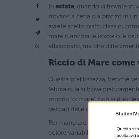
In
estate
, quando vi trovate in
trovarvi a cena o a pranzo in un
avrete scelto piatti classici come
mare o ancora le cozze o le ost
affascinato, ma che difficilmente
Riccio di Mare come
Questa prelibatezza, benchè ve
febbraio, la si trova praticame
proprio “di mare”, non si può de
delicati delle ostriche e hanno 
StudentVil
Per mangiare i ricci di mare è n
Questo sito 
colore variabile dal nero al viol
facoltativi (