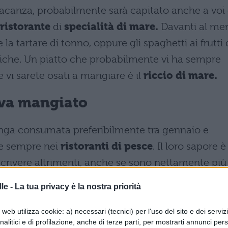
 vacanza, probabilmente sarà capitato anche a voi 
ristorante
di
specialità di mare.
Davanti al me
 la tartare di tonno, oppure gli spaghetti ai frutti 
riche. Un piatto che probabilmente vi ha sempre
 vi sarete osati a mangiare è il
riccio di mare.
 va mangiato
nga consumata preferibilmente tra gennaio e
nte sempre nei
ristoranti di pesce
. Il loro sapore è
scrivere altrimenti, anche se sono nettamente più
un retrogusto dolce e salato.
le -
La tua privacy è la nostra priorità
eccessario sapere che quelli
commestibili
sono 
web utilizza cookie: a) necessari (tecnici) per l'uso del sito e dei serviz
a e si distinguno in Arbacia lixula conosciuta com
analitici e di profilazione, anche di terze parti, per mostrarti annunci pers