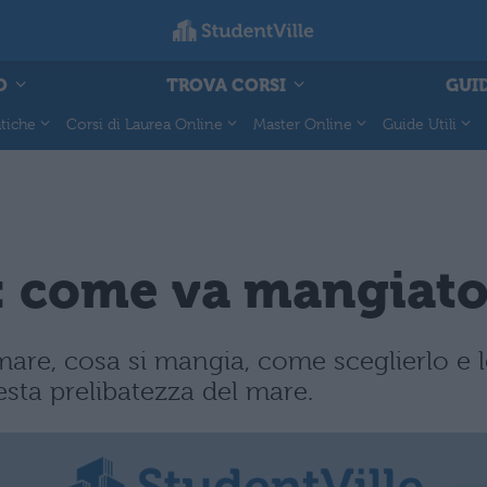
O
TROVA CORSI
GUID
tiche
Corsi di Laurea Online
Master Online
Guide Utili
e: come va mangiat
are, cosa si mangia, come sceglierlo e le
esta prelibatezza del mare.