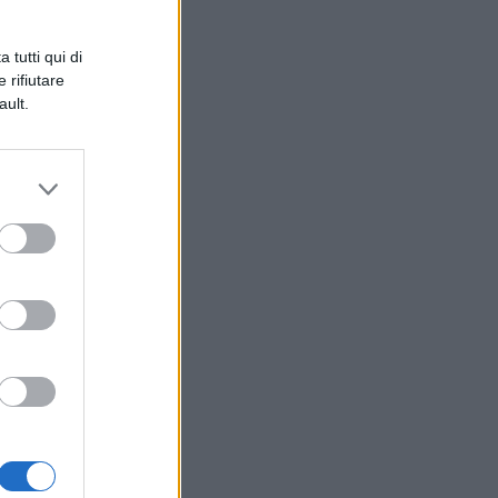
 tutti qui di
 rifiutare
ault.
e.