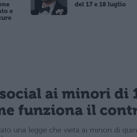
one
del 17 e 18 luglio
to e
cure
 social ai minori di 
e funziona il contro
vato una legge che vieta ai minori di quin