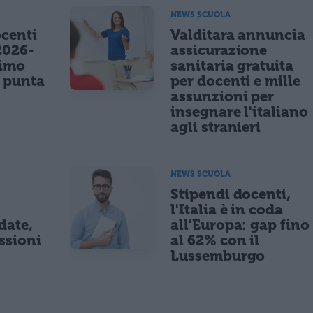
NEWS SCUOLA
centi
Valditara annuncia
2026-
assicurazione
nimo
sanitaria gratuita
e punta
per docenti e mille
assunzioni per
insegnare l'italiano
agli stranieri
NEWS SCUOLA
Stipendi docenti,
l'Italia è in coda
date,
all'Europa: gap fino
ssioni
al 62% con il
Lussemburgo