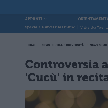
APPUNTI
ORIENTAMENT
Speciale Università Online
|
Università Telema
HOME
NEWS SCUOLA E UNIVERSITÀ
NEWS SCUO
Controversia a
'Cucù' in recit