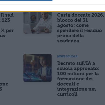
NEWS SCUOLA
il sud
Carta docente 2026,
.123
blocco del 31
agosto: come
5% per
spendere il residuo
nus
prima della
scadenza
NEWS SCUOLA
,
Decreto sull'IA a
scuola approvato:
100 milioni per la
formazione dei
ione
docenti e
6
integrazione nei
curricoli