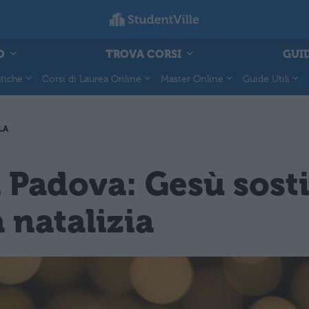
O
TROVA CORSI
GUID
tiche
Corsi di Laurea Online
Master Online
Guide Utili
LA
 Padova: Gesù sosti
a natalizia