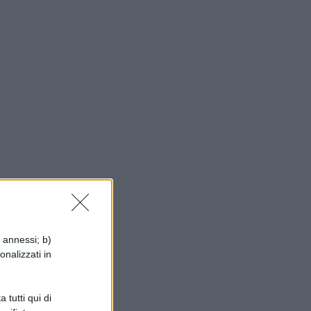
,
to
,
i annessi; b)
onalizzati in
in
 tutti qui di
le