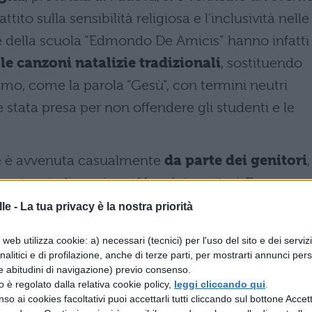
to sulla sensibilità religiosa e l’inclusività nelle
re della scuola “Edmondo De Amicis” hanno infatti
lle canzoni natalizie tradizionali
, sostituendo
esimo, come la parola “Gesù”, con termini neutri
stata presa per non offendere gli studenti e le
he è avvenuta casualmente
da parte dei genitori
,
unto e indignazione. Uno dei genitori, Francesco
 testi modificati quando sua moglie gli ha mostra
le -
La tua privacy è la nostra priorità
 reazione dei genitori è stata di incredulità e rabbia
web utilizza cookie: a) necessari (tecnici) per l'uso del sito e dei serviz
cambiamenti fossero stati fatti senza informarli.
analitici e di profilazione, anche di terze parti, per mostrarti annunci pers
e abitudini di navigazione) previo consenso.
aco Gianluca Piva
e il
parroco don Fabio Bett
zzo è regolato dalla relativa cookie policy,
leggi cliccando qui
.
so ai cookies facoltativi puoi accettarli tutti cliccando sul bottone Accetta
sindaco ha promesso di indagare personalmente sul