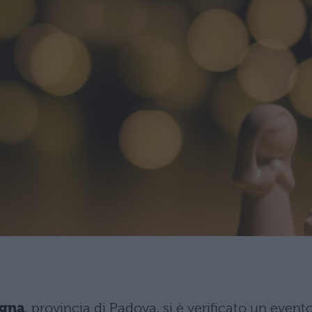
Agna
, provincia di Padova, si è verificato un event