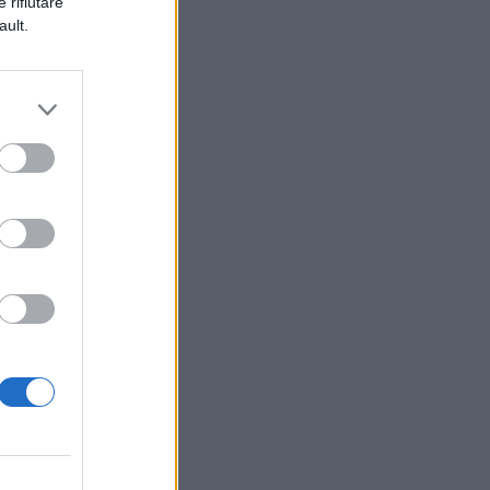
 rifiutare
ault.
a