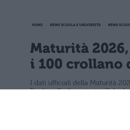
HOME
NEWS SCUOLA E UNIVERSITÀ
NEWS SCUO
Maturità 2026,
i 100 crollano 
I dati ufficiali della Maturità
Puglia e Sicilia in testa. Cala d