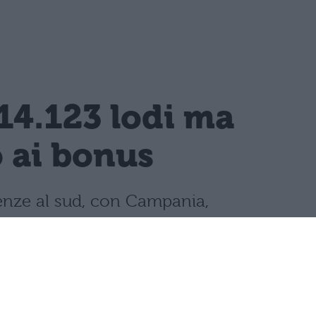
14.123 lodi ma
o ai bonus
llenze al sud, con Campania,