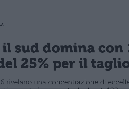
LA
 il sud domina con 
del 25% per il tagli
 2026 rivelano una concentrazione di ecce
rasticamente la percentuale di voti 100.