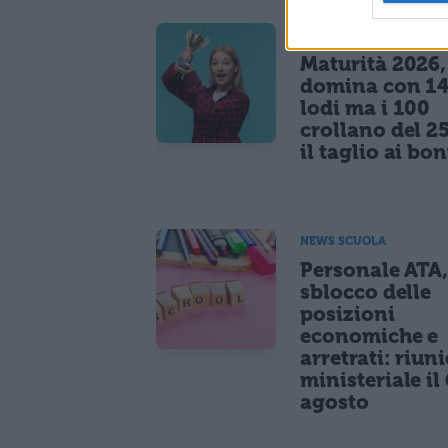
MATURITÀ
Maturità 2026, 
domina con 14
lodi ma i 100
crollano del 2
il taglio ai bo
NEWS SCUOLA
Personale ATA
sblocco delle
posizioni
economiche e
arretrati: riun
ministeriale il 
agosto