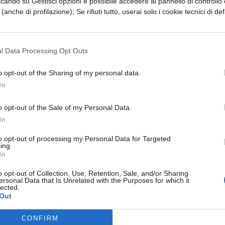
ccando su Gestisci opzioni è possibile accedere al pannello di controllo e
ione.
e (anche di profilazione); Se rifiuti tutto, userai solo i cookie tecnici di def
estro di musica della scuola,
Josè Angel Ramìrez
nitori le versioni non modificate delle canzoni,
l Data Processing Opt Outs
o anche lui dall’iniziativa della scuola. La
o opt-out of the Sharing of my personal data.
a chat di gruppo tra i genitori, dove è emerso che
In
odifiche prima di interrogare i propri figli. La
o opt-out of the Sale of my Personal Data.
varia, con alcuni genitori che hanno deciso di non
In
 recita natalizia in segno di protesta.
to opt-out of processing my Personal Data for Targeted
ing.
e
la complessità e la delicatezza
di gestire la
In
nelle scuole, nonché l’importanza di mantenere un
o opt-out of Collection, Use, Retention, Sale, and/or Sharing
uole e famiglie.
ersonal Data that Is Unrelated with the Purposes for which it
lected.
Out
ESSARE
CONFIRM