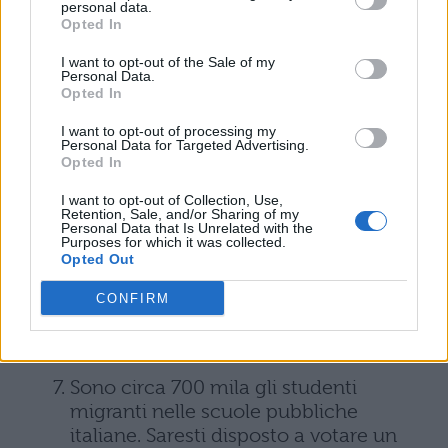
Sei dispoto a votare in Parlamento una
personal data.
Carta dell’autonomia per garantire
Opted In
reale partecipazione alla vita scolastica
I want to opt-out of the Sale of my
da parte degli studenti e delle
Personal Data.
Opted In
studentesse?
Nel 2008 sono stati tagliati 8 miliardi di
I want to opt-out of processing my
Personal Data for Targeted Advertising.
euro alla scuola pubblica, circa il 6%
Opted In
del suo bilancio. Gli effetti di questi
I want to opt-out of Collection, Use,
tagli sono devastanti: scuole chiuse il
Retention, Sale, and/or Sharing of my
pomeriggio, mancanza di strumenti
Personal Data that Is Unrelated with the
Purposes for which it was collected.
didattici, carenza anche degli accessori
Opted Out
più banali come gessetti e carta
CONFIRM
igienica: saresti disposto a tagliare le
spese militari per finanziare una
didattica di qualità?
Sono circa 700 mila gli studenti
migranti nelle scuole pubbliche
italiane. Saresti disposto a votare un