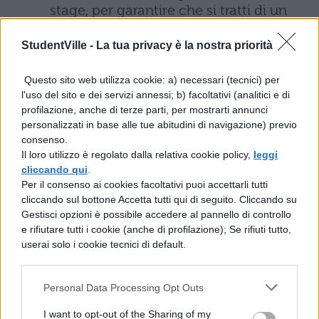
stage, per garantire che si tratti di un
vero percorso di formazione e non di
semplice manodopera gratuita per le
StudentVille -
La tua privacy è la nostra priorità
imprese?
Questo sito web utilizza cookie: a) necessari (tecnici) per
Nel 2000 il centrodestra e il
l'uso del sito e dei servizi annessi; b) facoltativi (analitici e di
centrosinistra hanno votato insieme la
profilazione, anche di terze parti, per mostrarti annunci
legge di parità che permette alle
personalizzati in base alle tue abitudini di navigazione) previo
scuole private di accedere a
consenso.
finanziamenti sottratti alla scuola
Il loro utilizzo è regolato dalla relativa cookie policy,
leggi
cliccando qui
.
pubblica. Ti impegni ad abrogare
Per il consenso ai cookies facoltativi puoi accettarli tutti
questa legge, riconoscendone la deriva
cliccando sul bottone Accetta tutti qui di seguito. Cliccando su
che ha avuto soprattutto negli ultimi
Gestisci opzioni è possibile accedere al pannello di controllo
anni?
e rifiutare tutti i cookie (anche di profilazione); Se rifiuti tutto,
userai solo i cookie tecnici di default.
L’autonomia scolastica, invece di
produrre protagonismo,
partecipazione e qualità della didattica,
Personal Data Processing Opt Outs
ha prodotto dirigismo e autoritarismo.
I want to opt-out of the Sharing of my