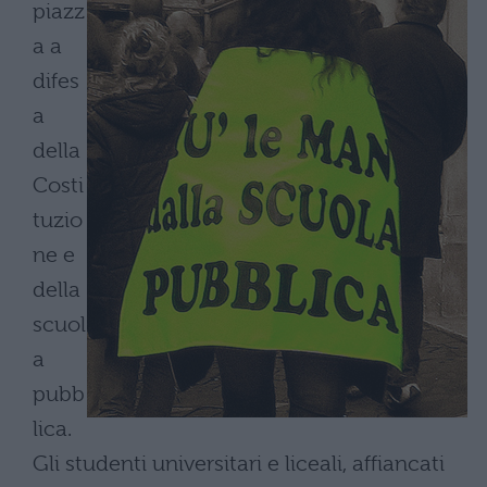
piazz
a a
difes
a
della
Costi
tuzio
ne e
della
scuol
a
pubb
lica.
Gli studenti universitari e liceali, affiancati