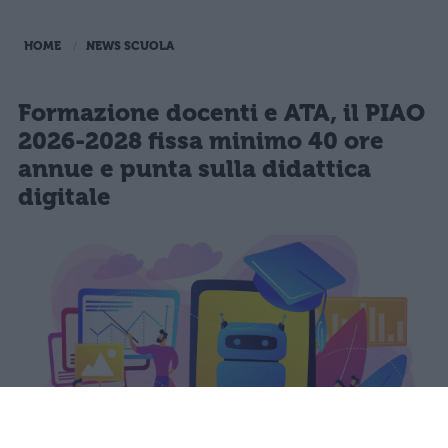
HOME
NEWS SCUOLA
Formazione docenti e ATA, il PIAO
2026-2028 fissa minimo 40 ore
annue e punta sulla didattica
digitale