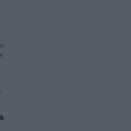
li
ne
i
ra