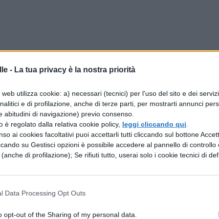
le -
La tua privacy è la nostra priorità
web utilizza cookie: a) necessari (tecnici) per l'uso del sito e dei serviz
lternative
analitici e di profilazione, anche di terze parti, per mostrarti annunci pers
e abitudini di navigazione) previo consenso.
indirizzo sono:
zzo è regolato dalla relativa cookie policy,
leggi cliccando qui
.
so ai cookies facoltativi puoi accettarli tutti cliccando sul bottone Accetta
ccando su Gestisci opzioni è possibile accedere al pannello di controllo e
e (anche di profilazione); Se rifiuti tutto, userai solo i cookie tecnici di def
 e della comunicazione
l Data Processing Opt Outs
citazioni
o opt-out of the Sharing of my personal data.