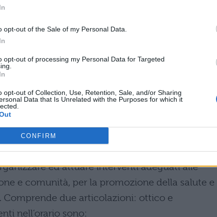
In
 di trasformazione
o opt-out of the Sale of my Personal Data.
tale e animale
In
istemi forestali
to opt-out of processing my Personal Data for Targeted
ing.
po territoriale
In
oduttive e legislazione di settore
o opt-out of Collection, Use, Retention, Sale, and/or Sharing
agricoltura
ersonal Data that Is Unrelated with the Purposes for which it
lected.
Out
ari
CONFIRM
sionale dell’indirizzo Servizi socio-sanitari possie
ganizzare ed attuare interventi adeguati alle
sone e comunità, per la promozione della salute e
. Comprende due articolazioni: ottico e
ti nell’orario sono: