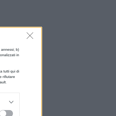
i annessi; b)
onalizzati in
 tutti qui di
 rifiutare
ault.