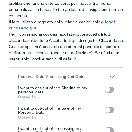
profilazione, anche di terze parti, per mostrarti annunci
personalizzati in base alle tue abitudini di navigazione) previo
consenso.
TI POTREBBE INTERESSARE
Il loro utilizzo è regolato dalla relativa cookie policy,
leggi
cliccando qui
.
NEWS LIFESTYLE
Per il consenso ai cookies facoltativi puoi accettarli tutti
Francia vieta i social ai
cliccando sul bottone Accetta tutti qui di seguito. Cliccando su
minori di 15 anni dal 1°
Gestisci opzioni è possibile accedere al pannello di controllo
settembre: come
e rifiutare tutti i cookie (anche di profilazione); Se rifiuti tutto,
funziona il controllo
userai solo i cookie tecnici di default.
dell'età
Personal Data Processing Opt Outs
NEWS LIFESTYLE
I want to opt-out of the Sharing of my
Oltre uno studente su
personal data.
Opted In
sei a rischio: l'allarme
Iss su gaming, azzardo
I want to opt-out of the Sale of my
e social nella
Personal Data.
Opted In
generazione Z
I want to opt-out of processing my