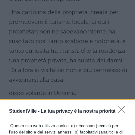
Una cartolina della proprietà, creata per
promuovere il turismo locale, di cui i
proprietari non ne sapevano niente, ha
suscitato così tanto scalpore e notorietà, e
tanto curiosità tra i turisti, che la residenza,
una proprietà privata, ha subito dei danni.
Da allora ai visitatori non è più permesso di
avvicinarsi alla casa.
disco volante in Ucraina.
Foto |
Wikimedia Commons
StudentVille -
La tua privacy è la nostra priorità
Questo sito web utilizza cookie: a) necessari (tecnici) per
l'uso del sito e dei servizi annessi; b) facoltativi (analitici e di