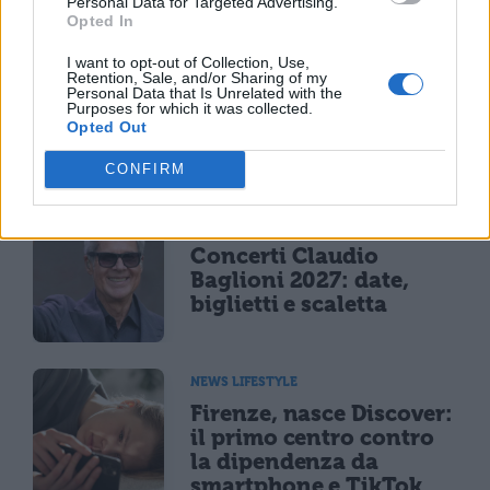
Personal Data for Targeted Advertising.
Opted In
CONCERTI & SCALETTE
Bad Bunny, concerto
I want to opt-out of Collection, Use,
annullato per maltempo
Retention, Sale, and/or Sharing of my
Personal Data that Is Unrelated with the
il 18 luglio: rimborso
Purposes for which it was collected.
integrale e modalità
Opted Out
operative
CONFIRM
CONCERTI & SCALETTE
Concerti Claudio
Baglioni 2027: date,
biglietti e scaletta
NEWS LIFESTYLE
Firenze, nasce Discover:
il primo centro contro
la dipendenza da
smartphone e TikTok