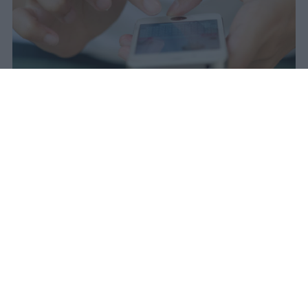
Il 21 luglio la Francia ha approvato
una legge che vieta ai minori di
quindici anni l'accesso ai social
network, in vigore dal 1° settembre.
Redazione Studentville
Pubblicato il 29 lug 2026
Il 21 luglio la Francia ha approvato una
legge che
vieta ai minori di quindici