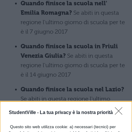
Quando finisce la scuola nell'
Emilia Romagna?
Se abiti in questa
regione l'ultimo giorno di scuola per te
è il 7 giugno 2017
Quando finisce la scuola in Friuli
Venezia Giulia?
Se abiti in questa
regione l'ultimo giorno di scuola per te
è il 14 giugno 2017
Quando finisce la scuola nel Lazio?
Se abiti in questa regione l'ultimo
giorno di scuola per te è il 8 giugno
StudentVille -
La tua privacy è la nostra priorità
2017
Questo sito web utilizza cookie: a) necessari (tecnici) per