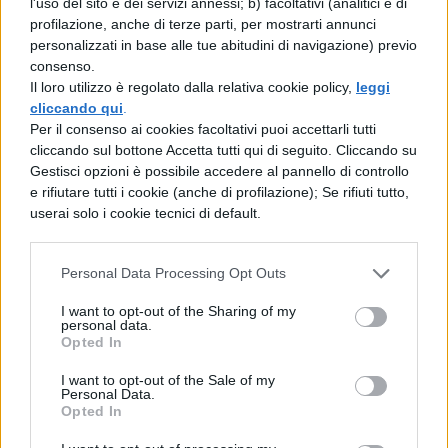
Quando finisce la scuola in Liguria?
l'uso del sito e dei servizi annessi; b) facoltativi (analitici e di
profilazione, anche di terze parti, per mostrarti annunci
Se abiti in questa regione l'ultimo
personalizzati in base alle tue abitudini di navigazione) previo
giorno di scuola per te è il 10 giugno
consenso.
Il loro utilizzo è regolato dalla relativa cookie policy,
leggi
2017
cliccando qui
.
Per il consenso ai cookies facoltativi puoi accettarli tutti
Quando finisce la scuola in
cliccando sul bottone Accetta tutti qui di seguito. Cliccando su
Gestisci opzioni è possibile accedere al pannello di controllo
Lombardia?
Se abiti in questa regione
e rifiutare tutti i cookie (anche di profilazione); Se rifiuti tutto,
l'ultimo giorno di scuola per te è il 8
userai solo i cookie tecnici di default.
giugno 2017
Personal Data Processing Opt Outs
Quando finisce la scuola nelle
I want to opt-out of the Sharing of my
Marche?
Se abiti in questa regione
personal data.
Opted In
l'ultimo giorno di scuola per te è il 8
I want to opt-out of the Sale of my
giugno 2017
Personal Data.
Opted In
Quando finisce la scuola nelle