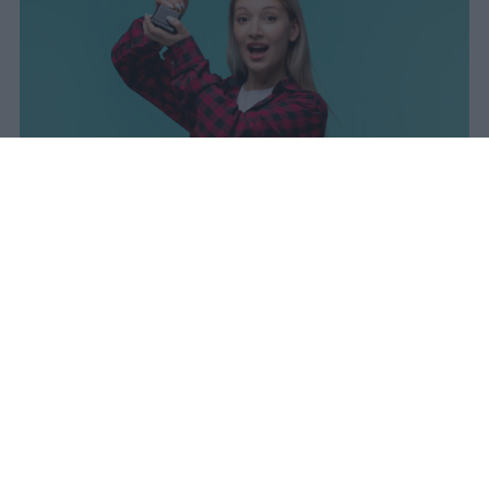
I dati ufficiali della Maturità 2026
rivelano una concentrazione di
eccellenze al sud, con Campania,
Puglia e Sicilia in testa. Cala
drasticamente la percentuale di voti
100.
sniro
Pubblicato il 7 ago 2026