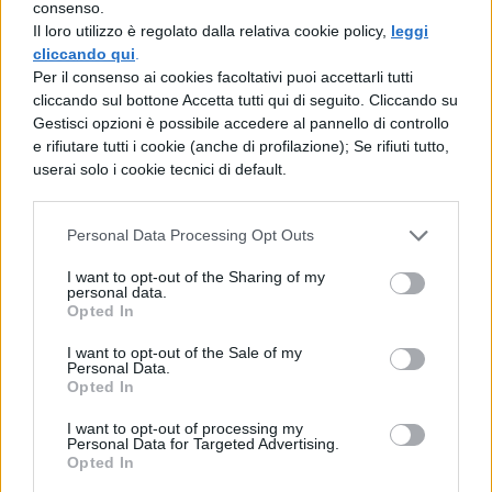
consenso.
sempre a Palermo l’anno scorso. Una
Il loro utilizzo è regolato dalla relativa cookie policy,
leggi
cliccando qui
.
iscritta aveva denunciato, sempre con
Per il consenso ai cookies facoltativi puoi accettarli tutti
lettera anonima, di essere stata inserita
cliccando sul bottone Accetta tutti qui di seguito. Cliccando su
Gestisci opzioni è possibile accedere al pannello di controllo
nella “lista di studentesse dalle migliori
e rifiutare tutti i cookie (anche di profilazione); Se rifiuti tutto,
prestazioni sessuali” redatta da un
userai solo i cookie tecnici di default.
dottorando di ricerca del dipartimento di
Personal Data Processing Opt Outs
Economia di Unipa. Il quale, sempre a
quanto affermato dalla ragazza, la avrebbe
I want to opt-out of the Sharing of my
personal data.
fatta circolare condividendola su alcuni
Opted In
gruppi WhatsApp. All’epoca l’università
I want to opt-out of the Sale of my
Personal Data.
aveva avviato un’indagine al termine della
Opted In
quale si era scoperto che il dottorando
I want to opt-out of processing my
Personal Data for Targeted Advertising.
aveva effettivamente stilato una classifica
Opted In
personale di sue colleghe, in base alla