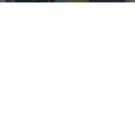
Il Mur approva la graduatoria del
Programma Rita Levi Montalcini: 54
ricercatori internazionali assunti con
contratti tenure track e finanziamenti
dedicati ai progetti scientifici.
vincenzo
Pubblicato il 7 ago 2026
Il Ministro dell’Università e della Ricerca,
Anna Maria Bernini, ha firmato il decreto
che approva la graduatoria del Programma
Rita Levi Montalcini, un’iniziativa strategica