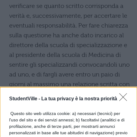
verificare se quanto scritto corrisponda a
verità e, successivamente, per accertare le
eventuali responsabilità. Per fare chiarezza
sulla questione ha anche dato incarico al
direttore della scuola di specializzazione e
al presidente della scuola di Medicina di
sentire gli specializzandi convocandoli uno
ad uno, e di fargli avere entro un paio di
giorni al massimo una relazione scritta con
le informazioni emerse da tali colloqui.
StudentVille -
La tua privacy è la nostra priorità
Sessismo all’Università, non
Questo sito web utilizza cookie: a) necessari (tecnici) per
è il primo caso
l'uso del sito e dei servizi annessi; b) facoltativi (analitici e di
profilazione, anche di terze parti, per mostrarti annunci
personalizzati in base alle tue abitudini di navigazione) previo
Un altro episodio simile si era verificato