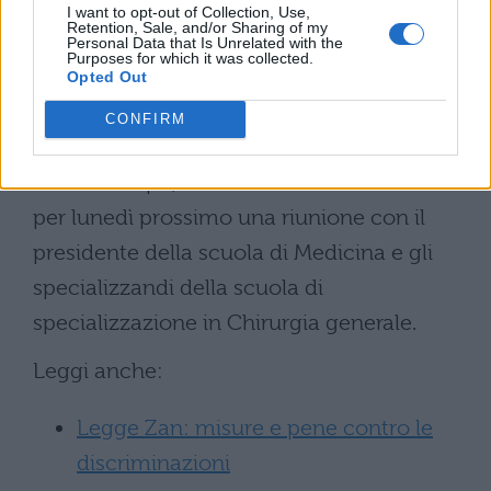
I want to opt-out of Collection, Use,
bellezza. La vicenda si era conclusa con
Retention, Sale, and/or Sharing of my
Personal Data that Is Unrelated with the
Purposes for which it was collected.
l’individuazione dell’autore, il suo
Opted Out
ammonimento e le scuse presentate da
CONFIRM
quest’ultimo alle colleghe tramite email.
Nel frattempo, il rettore avrebbe convocato
per lunedì prossimo una riunione con il
presidente della scuola di Medicina e gli
specializzandi della scuola di
specializzazione in Chirurgia generale.
Leggi anche:
Legge Zan: misure e pene contro le
discriminazioni