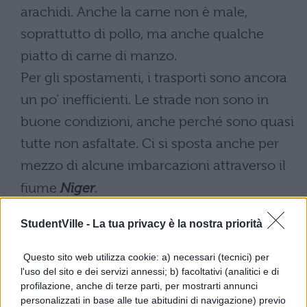
arachidi. Anche la carne non è male,
soprattutto di pollo, ma anche qualche
piatto di carne di manzo.
Per gli spostamenti, i trasporti sono ancora
un po’ inefficienti. Le strade non sono in
buone condizioni, anche perché sono quasi
tutte non asfaltate. Ci si sposta anche per
mezzo di alcune imbarcazioni attraverso il
fiume
Niger
.
Il clima del
Mali
è di tipo subtropicale e
StudentVille -
La tua privacy è la nostra priorità
anche molto arido, a seconda della zona
Questo sito web utilizza cookie: a) necessari (tecnici) per
del paese. Il clima è molto caldo
l'uso del sito e dei servizi annessi; b) facoltativi (analitici e di
soprattutto nella zona a Nord, dove si trova
profilazione, anche di terze parti, per mostrarti annunci
personalizzati in base alle tue abitudini di navigazione) previo
il deserto, e meno caldo scendendo verso