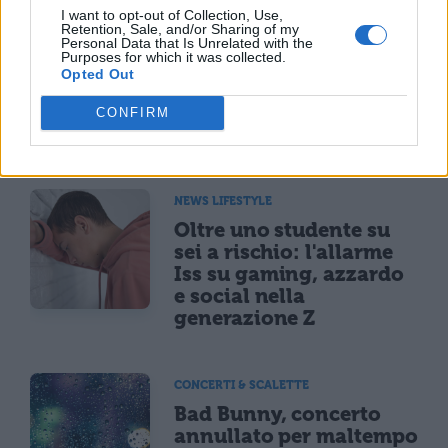
I want to opt-out of Collection, Use,
NEWS LIFESTYLE
Retention, Sale, and/or Sharing of my
Francia vieta i social ai
Personal Data that Is Unrelated with the
Purposes for which it was collected.
minori di 15 anni dal 1°
Opted Out
settembre: come
funziona il controllo
CONFIRM
dell'età
NEWS LIFESTYLE
Oltre uno studente su
sei a rischio: l'allarme
Iss su gaming, azzardo
e social nella
generazione Z
CONCERTI & SCALETTE
Bad Bunny, concerto
annullato per maltempo