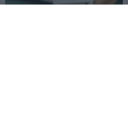
Il 21 luglio la Francia ha approvato
una legge che vieta ai minori di
quindici anni l'accesso ai social
network, in vigore dal 1° settembre.
Redazione Studentville
Pubblicato il 29 lug 2026
Il 21 luglio la Francia ha approvato una
legge che
vieta ai minori di quindici
anni l’accesso ai servizi di social
networking online forniti da
piattaforme digitali
. La norma entra in