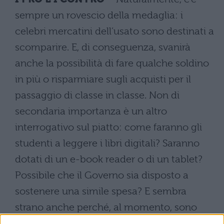
sempre un rovescio della medaglia: i
celebri mercatini dell’usato sono destinati a
scomparire. E, di conseguenza, svanirà
anche la possibilità di fare qualche soldino
in più o risparmiare sugli acquisti per il
passaggio di classe in classe. Non di
secondaria importanza è un altro
interrogativo sul piatto: come faranno gli
studenti a leggere i libri digitali? Saranno
dotati di un e-book reader o di un tablet?
Possibile che il Governo sia disposto a
sostenere una simile spesa? E sembra
strano anche perché, al momento, sono
vietati persino i cellulari… Insomma, si