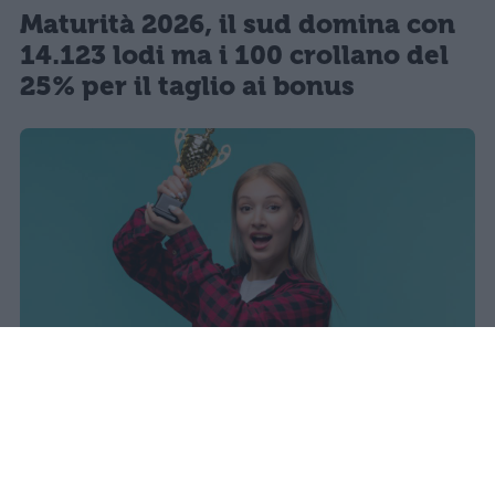
Maturità 2026, il sud domina con
14.123 lodi ma i 100 crollano del
25% per il taglio ai bonus
sniro
Pubblicato il 7 ago 2026