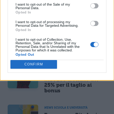
grandi passi, e la trasformazione del mondo
I want to opt-out of the Sale of my
Personal Data.
è ormai in atto…
Opted In
I want to opt-out of processing my
Personal Data for Targeted Advertising.
Opted In
I want to opt-out of Collection, Use,
Retention, Sale, and/or Sharing of my
Personal Data that Is Unrelated with the
TI POTREBBE INTERESSARE
Purposes for which it was collected.
Opted Out
MATURITÀ
CONFIRM
Maturità 2026, il sud
domina con 14.123 lodi
ma i 100 crollano del
25% per il taglio ai
bonus
NEWS SCUOLA E UNIVERSITÀ