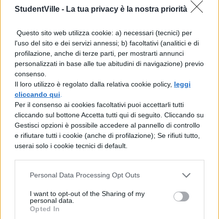
StudentVille -
La tua privacy è la nostra priorità
passerà da un eccesso all’altro?
Questo sito web utilizza cookie: a) necessari (tecnici) per
E LA CONCENTRAZIONE ?
– Genitori e
l'uso del sito e dei servizi annessi; b) facoltativi (analitici e di
professori, ancora, temono che
questa
profilazione, anche di terze parti, per mostrarti annunci
personalizzati in base alle tue abitudini di navigazione) previo
“rivoluzione”
danneggi la
concentrazione
consenso.
dei ragazzi: il solo fatto di navigare su
Il loro utilizzo è regolato dalla relativa cookie policy,
leggi
cliccando qui
.
internet, infatti, spinge a distrarsi parecchio!
Per il consenso ai cookies facoltativi puoi accettarli tutti
I prof, dunque, dovrebbero passare
cliccando sul bottone Accetta tutti qui di seguito. Cliccando su
Gestisci opzioni è possibile accedere al pannello di controllo
continuamente fra i banchi per controllare
e rifiutare tutti i cookie (anche di profilazione); Se rifiuti tutto,
che gli allievi non stiamo sbirciando in
userai solo i cookie tecnici di default.
questo o quell’altro sito? Non c’è che dire, ci
Personal Data Processing Opt Outs
sono diverse questione da mettere in
chiaro. Ma resta il fatto che l’epoca
I want to opt-out of the Sharing of my
personal data.
tecnologica procede il suo cammino a
Opted In