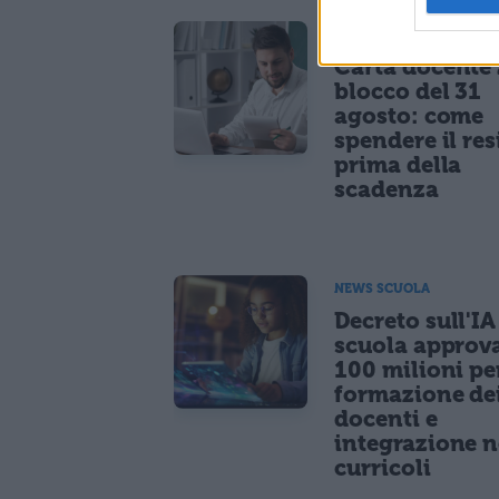
NEWS SCUOLA
Carta docente
blocco del 31
agosto: come
spendere il re
prima della
scadenza
NEWS SCUOLA
Decreto sull'IA
scuola approv
100 milioni pe
formazione de
docenti e
integrazione n
curricoli