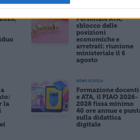
NEWS SCUOLA
 2026,
Personale ATA,
sblocco delle
posizioni
siduo
economiche e
arretrati: riunione
ministeriale il 6
agosto
NEWS SCUOLA
 a
Formazione docenti
ato:
e ATA, il PIAO 2026-
r la
2028 fissa minimo
i
40 ore annue e punt
sulla didattica
ei
digitale