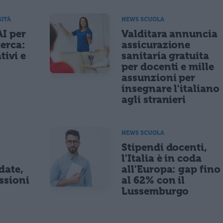
SITÀ
NEWS SCUOLA
AI per
Valditara annuncia
cerca:
assicurazione
tivi e
sanitaria gratuita
per docenti e mille
assunzioni per
insegnare l'italiano
agli stranieri
NEWS SCUOLA
Stipendi docenti,
l'Italia è in coda
date,
all'Europa: gap fino
ssioni
al 62% con il
Lussemburgo