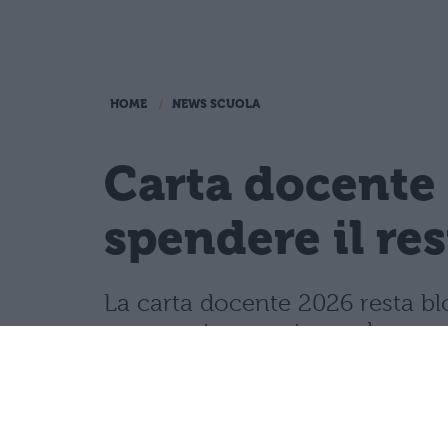
HOME
NEWS SCUOLA
Carta docente 
spendere il re
La carta docente 2026 resta blo
speso entro questa scadenza o