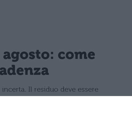
1 agosto: come
cadenza
incerta. Il residuo deve essere