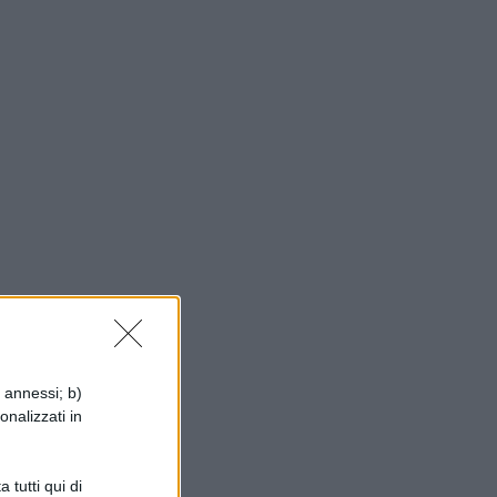
i annessi; b)
o
onalizzati in
 tutti qui di