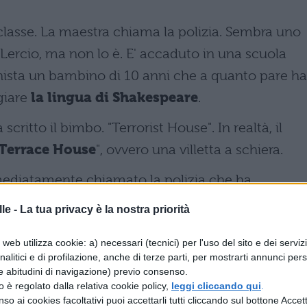
classe. La maestra chiama la polizia. Sembra uno
a Lercio, ma non lo è. E' accaduto in una scuola
onista un bambino di 10 anni che a quanto pare ha
giare
la lingua di Shakespeare
.
 scritto il bimbo. "Terrorist House". In realtà, il
Terrace House
", ovvero una villetta a schiera.
mediatamente chiamato la polizia che ha
o è
avvenuto il 7 dicembre scorso
, ma è venuto
le -
La tua privacy è la nostra priorità
web utilizza cookie: a) necessari (tecnici) per l'uso del sito e dei serviz
i chiariti. Il
bambino
meriterà magari un cattiv
analitici e di profilazione, anche di terze parti, per mostrarti annunci pers
e abitudini di navigazione) previo consenso.
accusa di terrorismo.
zzo è regolato dalla relativa cookie policy,
leggi cliccando qui
.
so ai cookies facoltativi puoi accettarli tutti cliccando sul bottone Accetta