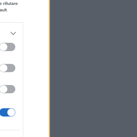
 rifiutare
ault.