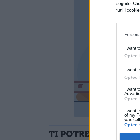
seguito. Cli
tutti i cooki
Persona
I want t
Opted 
I want t
Opted 
I want 
Advertis
Opted 
I want t
of my P
was col
Opted 
TI POTREBBE INTER