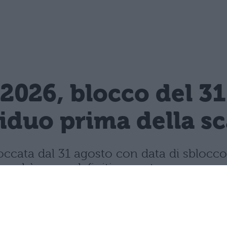
2026, blocco del 3
siduo prima della s
ccata dal 31 agosto con data di sblocco 
 andrà perso definitivamente.