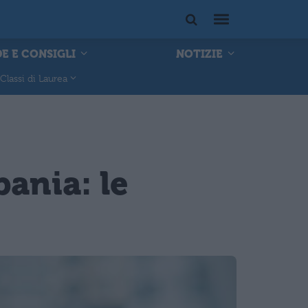
E E CONSIGLI
NOTIZIE
Classi di Laurea
ania: le