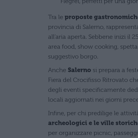
Flegrei, perfetti per una gio
Tra le
proposte gastronomich
provincia di Salerno, rappresent
all’aria aperta. Sebbene inizi il 2
area food, show cooking, spettaco
suggestivo borgo.
Anche
Salerno
si prepara a fest
Fiera del Crocifisso Ritrovato ch
degli eventi specificamente dedi
locali aggiornati nei giorni prec
Infine, per chi predilige le attivi
archeologici e le ville storic
per organizzare picnic, passegg