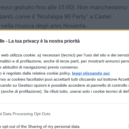
gresso gratuito fino alle 15:00). Non mancheranno
zanti, come il “Nostalgia 90 Party” a Castel
 nella musica degli anni Novanta.
rnata all’aria aperta
potrà scegliere tra diverse
le -
La tua privacy è la nostra priorità
i troviamo:
web utilizza cookie: a) necessari (tecnici) per l'uso del sito e dei serviz
analitici e di profilazione, anche di terze parti, per mostrarti annunci pers
tari, con un percorso di circa 10 km che parte da
e abitudini di navigazione) previo consenso.
 panorami spettacolari sul Vesuvio e sul Golfo di
zzo è regolato dalla relativa cookie policy,
leggi cliccando qui
.
so ai cookies facoltativi puoi accettarli tutti cliccando sul bottone Accetta
ficoltà media, dura circa cinque ore e mezza.
ccando su Gestisci opzioni è possibile accedere al pannello di controllo e
e (anche di profilazione); Se rifiuti tutto, userai solo i cookie tecnici di def
 e Zungoli, in provincia di Avellino, per scoprire
 locali e degustare eccellenze gastronomiche come
l Data Processing Opt Outs
o opt-out of the Sharing of my personal data.
eso ancora più speciale dal
COMICON 2025
, il