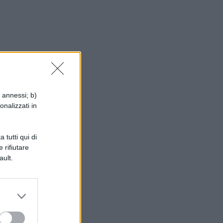
i annessi; b)
onalizzati in
 tutti qui di
 rifiutare
ault.