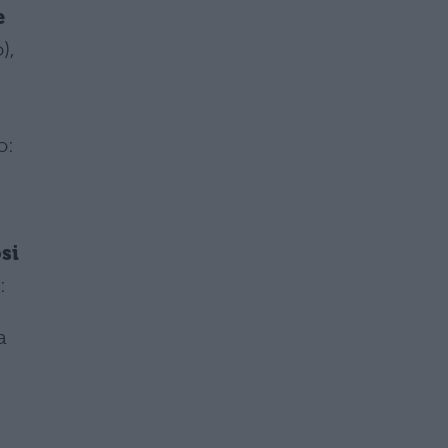
e
),
o:
si
:
a