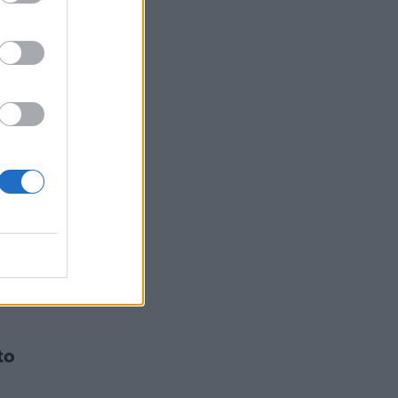
ma
to