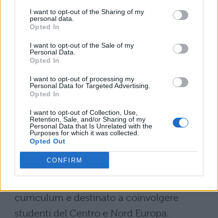
Ma non finisce qui: la Facoltà di Medicina e
I want to opt-out of the Sharing of my
personal data.
Chirurgia in inglese della Cattolica prevede
Opted In
grandi innovazioni per il futuro
. Con il
I want to opt-out of the Sale of my
Personal Data.
prossimo anno accademico, verrà
Opted In
introdotto un curriculum completamente
I want to opt-out of processing my
Personal Data for Targeted Advertising.
ridisegnato, mirato a fornire un’esperienza
Opted In
di apprendimento ancora più intensiva e
I want to opt-out of Collection, Use,
completa, ampliando le opportunità di
Retention, Sale, and/or Sharing of my
Personal Data that Is Unrelated with the
Purposes for which it was collected.
acquisire abilità cliniche e competenze
Opted Out
mediche. Inoltre, nel 2024 vedrà l’avvio di
CONFIRM
un nuovo corso parallelo all’Università
Cattolica di Bolzano
basato su questo
curriculum e destinato a coinvolgere
studenti del Centro e Nord Europa​​.