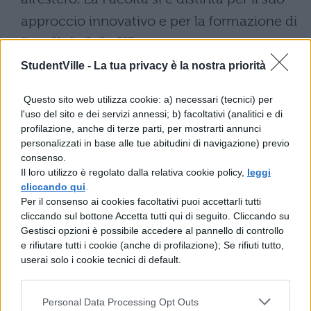
approccio innovativo e per la formazione di
“medici globali”
, combinando
competenze scientifiche e cliniche con un
StudentVille -
La tua privacy è la nostra priorità
forte impegno etico​​.
Questo sito web utilizza cookie: a) necessari (tecnici) per
l'uso del sito e dei servizi annessi; b) facoltativi (analitici e di
Infine, il
professor Giovanni Gambassi
,
profilazione, anche di terze parti, per mostrarti annunci
presidente del Corso di Laurea, ha
personalizzati in base alle tue abitudini di navigazione) previo
consenso.
evidenziato le numerose collaborazioni
Il loro utilizzo è regolato dalla relativa cookie policy,
leggi
internazionali con atenei di prestigio come
cliccando qui
.
Per il consenso ai cookies facoltativi puoi accettarli tutti
la Thomas Jefferson University di
cliccando sul bottone Accetta tutti qui di seguito. Cliccando su
Philadelphia e la Johns Hopkins University,
Gestisci opzioni è possibile accedere al pannello di controllo
e rifiutare tutti i cookie (anche di profilazione); Se rifiuti tutto,
segnando così l’impegno dell’Università
userai solo i cookie tecnici di default.
Cattolica nel costruire una rete educativa
globale​​.
Personal Data Processing Opt Outs