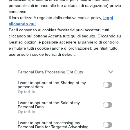
Test di medicina e numero
personalizzati in base alle tue abitudini di navigazione) previo
chiuso, la proposta di legge
consenso.
Il loro utilizzo è regolato dalla relativa cookie policy,
leggi
cliccando qui
.
Cosa si chiede, nello specifico?
Per il consenso ai cookies facoltativi puoi accettarli tutti
Innanzitutto, l’esclusione dell’ammissione
cliccando sul bottone Accetta tutti qui di seguito. Cliccando su
Gestisci opzioni è possibile accedere al pannello di controllo
al corso di laurea in medicina e chirurgia
e rifiutare tutti i cookie (anche di profilazione); Se rifiuti tutto,
previo superamento di apposite prove di
userai solo i cookie tecnici di default.
cultura generale. Secondo, poi, “la
libera
Personal Data Processing Opt Outs
iscrizione al primo semestre
di studio,
che dovrà essere coincidente con il primo
I want to opt-out of the Sharing of my
personal data.
semestre dei corsi di laurea in
Opted In
biotecnologie (L-2) o in scienze motorie e
I want to opt-out of the Sale of my
Personal Data.
sportive (L-22)”.
Opted In
La nuova proposta, sintetizzando l’aggiunta
I want to opt-out of processing my
Personal Data for Targeted Advertising.