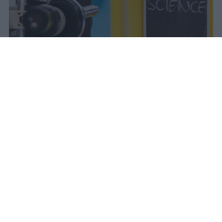
Il Mur approva la graduatoria del
Programma Rita Levi Montalcini: 54
ricercatori internazionali assunti con
contratti tenure track e finanziamenti
dedicati ai progetti scientifici.
vincenzo
Pubblicato il 7 ago 2026
Il Ministro dell’Università e della Ricerca,
Anna Maria Bernini, ha firmato il decreto