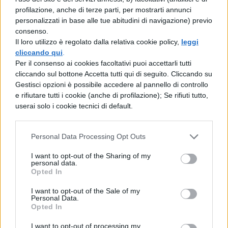
profilazione, anche di terze parti, per mostrarti annunci
personalizzati in base alle tue abitudini di navigazione) previo
Ancora non è stata effettuata
consenso.
la pubblicazione sulla
Il loro utilizzo è regolato dalla relativa cookie policy,
leggi
Gazzetta Ufficiale: decreto e
cliccando qui
.
Per il consenso ai cookies facoltativi puoi accettarli tutti
relativo bando previsti entro
cliccando sul bottone Accetta tutti qui di seguito. Cliccando su
aprile 2022
Gestisci opzioni è possibile accedere al pannello di controllo
e rifiutare tutti i cookie (anche di profilazione); Se rifiuti tutto,
userai solo i cookie tecnici di default.
Il cronoprogramma del
concorso
straordinario bis
dovrebbe quindi essere
Personal Data Processing Opt Outs
articolato come segue:
I want to opt-out of the Sharing of my
personal data.
decreto e relativo bando ad aprile 2022
Opted In
I want to opt-out of the Sale of my
30 giorni di tempo per presentare la
Personal Data.
Opted In
domanda su istanze online
I want to opt-out of processing my