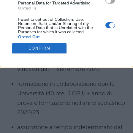
Personal Data for Targeted Advertising.
formazione delle commissioni
Opted In
I want to opt-out of Collection, Use,
convocazione dei candidati
Retention, Sale, and/or Sharing of my
Personal Data that Is Unrelated with the
Purposes for which it was collected.
svolgimento della prova orale entro il 15
Opted Out
giugno 2022
CONFIRM
incarico a tempo determinato per i
vincitori dal 1° settembre 2022
formazione in collaborazione con le
Università (40 ore, 5 CFU) + anno di
prova e formazione nell’anno scolastico
2022/23
assunzione a tempo indeterminato dal