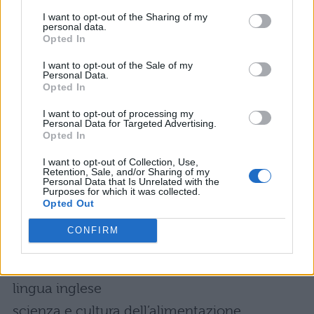
italiana
I want to opt-out of the Sharing of my
personal data.
lingua inglese
Opted In
diritto e tecniche ammnistrative struttura
I want to opt-out of the Sale of my
Personal Data.
ricettiva
Opted In
I want to opt-out of processing my
Materie commissari esterni maturità
Personal Data for Targeted Advertising.
Opted In
2016 Istituto professionale Servizi
per l’enogastronomia e l’ospitalità
I want to opt-out of Collection, Use,
Retention, Sale, and/or Sharing of my
Personal Data that Is Unrelated with the
alberghiera – articolazione
Purposes for which it was collected.
Opted Out
accoglienza turistica
CONFIRM
prima prova scritta e lingua e letteratura
italiana
lingua inglese
scienza e cultura dell’alimentazione