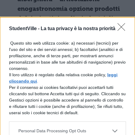
enogastronomia opzione prodotti
dolciari artigianali e industriali
StudentVille -
La tua privacy è la nostra priorità
prima prova scritta e lingua e letteratura
italiana
Questo sito web utilizza cookie: a) necessari (tecnici) per
l'uso del sito e dei servizi annessi; b) facoltativi (analitici e di
lingua inglese
profilazione, anche di terze parti, per mostrarti annunci
diritto e tecniche amministrative
personalizzati in base alle tue abitudini di navigazione) previo
consenso.
Il loro utilizzo è regolato dalla relativa cookie policy,
leggi
Materie commissari esterni maturità
cliccando qui
.
2016 Istituto professionale Servizi
Per il consenso ai cookies facoltativi puoi accettarli tutti
cliccando sul bottone Accetta tutti qui di seguito. Cliccando su
per l’enogastronomia e l’ospitalità
Gestisci opzioni è possibile accedere al pannello di controllo
alberghiera – articolazione sala e
e rifiutare tutti i cookie (anche di profilazione); Se rifiuti tutto,
userai solo i cookie tecnici di default.
vendita
prima prova scritta e lingua e letteratura
Personal Data Processing Opt Outs