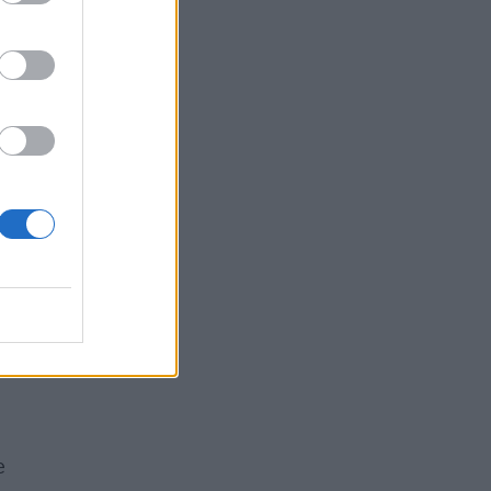
re
 e
a
te
e