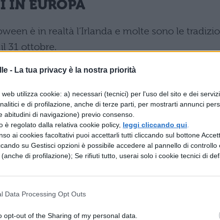
I IN EUROPA
ween è in realtà l’Irlanda e molte sono le tradizio
il 31 ottobre.
le -
La tua privacy è la nostra priorità
cono ancora gli antichi riti celtici, con
falò acce
web utilizza cookie: a) necessari (tecnici) per l'uso del sito e dei serviz
he qui, comunque, si è diffusa la pratica del
analitici e di profilazione, anche di terze parti, per mostrarti annunci pers
e abitudini di navigazione) previo consenso.
feste con vicini e amici, alle quali non mancano
zzo è regolato dalla relativa cookie policy,
leggi cliccando qui
.
bo tradizionale della festa è il
Barm Brack
, un pa
so ai cookies facoltativi puoi accettarli tutti cliccando sul bottone Accetta
ccando su Gestisci opzioni è possibile accedere al pannello di controllo e
spalmare marmellata e burro. Di solito, si usa
e (anche di profilazione); Se rifiuti tutto, userai solo i cookie tecnici di def
 un anello
nella torta: chi trova la monetina sarà
l’anno, mentre chi prende la fetta con l’anello si
l Data Processing Opt Outs
o opt-out of the Sharing of my personal data.