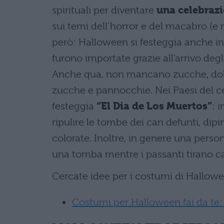
spirituali per diventare
una celebraz
sui temi dell’horror e del macabro (e 
però: Halloween si festeggia anche i
furono importate grazie all’arrivo degl
Anche qua, non mancano zucche, dolc
zucche e pannocchie. Nei Paesi del c
festeggia
“El Dia de Los Muertos”
: 
ripulire le tombe dei cari defunti, di
colorate. Inoltre, in genere una persona
una tomba mentre i passanti tirano cara
Cercate idee per i costumi di Hallow
Costumi per Halloween fai da te: i