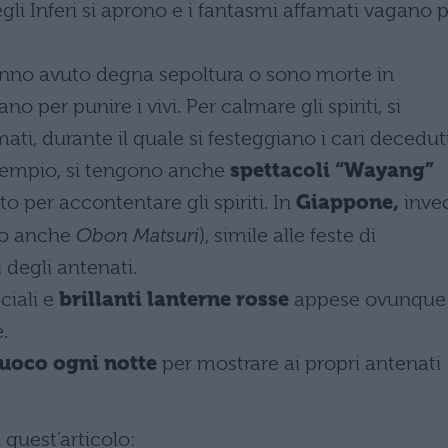
egli Inferi si aprono e i fantasmi affamati vagano 
 hanno avuto degna sepoltura o sono morte in
o per punire i vivi. Per calmare gli spiriti, si
mati, durante il quale si festeggiano i cari decedut
esempio, si tengono anche
spettacoli “Wayang”
to per accontentare gli spiriti. In
Giappone,
inve
to anche
Obon Matsuri
), simile alle feste di
 degli antenati.
ciali e
brillanti lanterne rosse
appese ovunque
.
uoco ogni notte
per mostrare ai propri antenati
 quest’articolo: