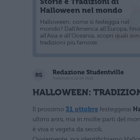
Storie e Tradizioni di
Halloween nel mondo
Halloween: come si festeggia nel
mondo? Dall'America all'Europa, fin
all'Asia e all'Oceania, scopri quali son
tradizioni più famose.
Redazione Studentville
Pubblicato il 12 ott 2020
HALLOWEEN
: TRADIZIO
Il prossimo
31 ottobre
festeggerai
H
ultimi anni, ma in molte parti del mond
è viva e vegeta da secoli.
Ovviamente, noi identifichiamo Hallowe