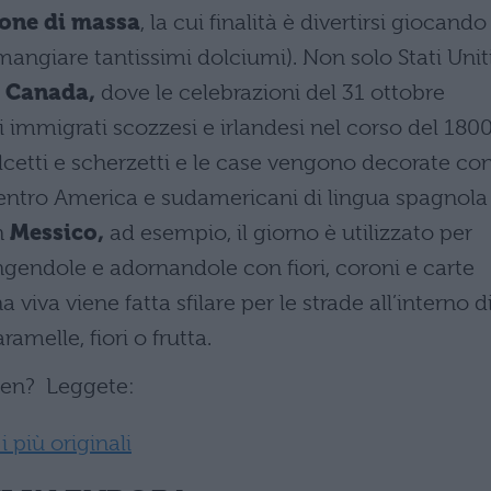
ione di massa
, la cui finalità è divertirsi giocando
mangiare tantissimi dolciumi). Non solo Stati Unit
n
Canada,
dove le celebrazioni del 31 ottobre
i immigrati scozzesi e irlandesi nel corso del 1800
etti e scherzetti e le case vengono decorate co
entro America e sudamericani di lingua spagnola 
in
Messico,
ad esempio, il giorno è utilizzato per
pingendole e adornandole con fiori, coroni e carte
 viva viene fatta sfilare per le strade all’interno d
melle, fiori o frutta.
een? Leggete:
 più originali