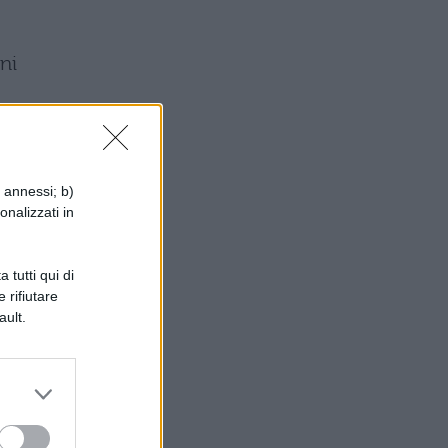
ni
si
i annessi; b)
onalizzati in
ne
 tutti qui di
 rifiutare
ault.