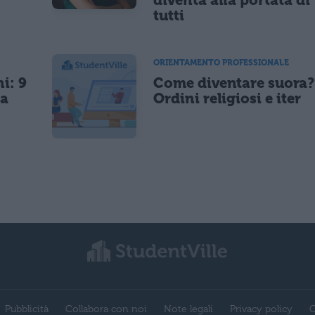
tutti
ORIENTAMENTO PROFESSIONALE
i: 9
Come diventare suora?
da
Ordini religiosi e iter
Pubblicità
Collabora con noi
Note legali
Privacy policy
C