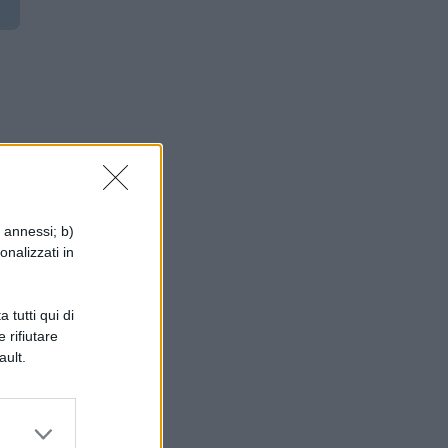
.
i annessi; b)
n
onalizzati in
 tutti qui di
 rifiutare
ault.