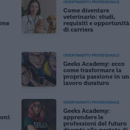
ORIENTAMENTO PROFESSIONALE
Come diventare
lità di marketing diretto con modalità automatizzate o tradizionali
o
veterinario: studi,
ione
requisiti e opportunità
di carriera
ORIENTAMENTO PROFESSIONALE
Geeks Academy: ecco
come trasformare la
propria passione in un
lavoro duraturo
ORIENTAMENTO PROFESSIONALE
Geeks Academy:
ioni
apprendere le
professioni del futuro
diventa alla portata di