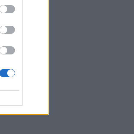
e
i
el
o
l
ive