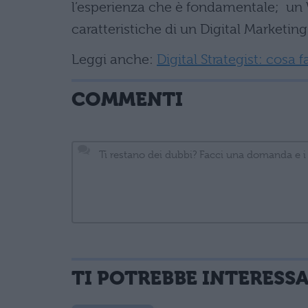
l’esperienza che è fondamentale; un
caratteristiche di un Digital Marketi
Leggi anche:
Digital Strategist: cosa 
COMMENTI
TI POTREBBE INTERESS
informativa privacy
. Pubblicando questo commento dai il consenso affinché
Ho letto e acconsento l'
informativa
sulla privacy