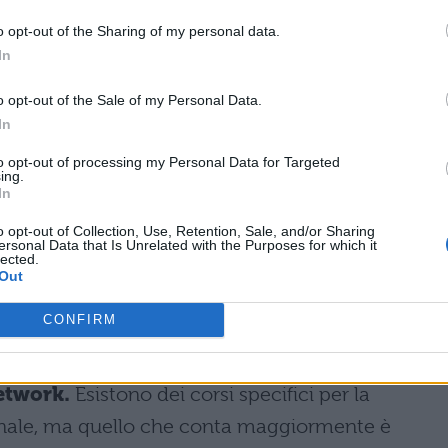
i controllare e tutelare un brand, ma anche dell
o opt-out of the Sharing of my personal data.
del web. Per fare ciò mette in atto una serie di
In
e di costruzione
, in modo da non perdere mai d
r ciò che si dice on line di un determinato brand. N
o opt-out of the Sale of my Personal Data.
In
er si trova di fronte a situazioni critiche e
 interviene con delle strategie, anche e soprattutt
to opt-out of processing my Personal Data for Targeted
ing.
problema e continuare a mantenere alto il nome de
In
o opt-out of Collection, Use, Retention, Sale, and/or Sharing
ersonal Data that Is Unrelated with the Purposes for which it
lected.
 quali sono i requisiti per
Out
rriera
CONFIRM
re un web reputation manager sono quelle relat
etwork.
Esistono dei corsi specifici per la
onale, ma quello che conta maggiormente è