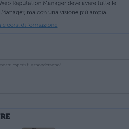
 Web Reputation Manager deve avere tutte le
ng Manager, ma con una visione più ampia.
fa e corsi di formazione
La tua email sarà utilizzata per comunicarti se qualcuno risponde al tuo commento e non sarà pubblicata. Dichiari di avere preso visione e di accettare quanto previsto dalla
ARE
 un cookie salvi i tuoi dati (nome, email) per il prossimo commento.