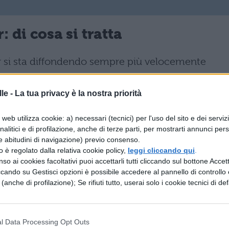
di cosa si tratta
r si sta diffondendo sempre più velocemente
o e operano con i loro
brand
nel mondo del web
tati a svolgere qualsiasi tipo di attività nel
le -
La tua privacy è la nostra priorità
 presenti anche in questa dimensione parallela
web utilizza cookie: a) necessari (tecnici) per l'uso del sito e dei serviz
li e controlli tutta l’attività da svolgere on line. I
analitici e di profilazione, anche di terze parti, per mostrarti annunci pers
e abitudini di navigazione) previo consenso.
fre servizi ad aziende di piccole e grandi
zzo è regolato dalla relativa cookie policy,
leggi cliccando qui
.
enze, curano e
tutelano la reputazione di
so ai cookies facoltativi puoi accettarli tutti cliccando sul bottone Accetta
ccando su Gestisci opzioni è possibile accedere al pannello di controllo e
el mondo del web.
e (anche di profilazione); Se rifiuti tutto, userai solo i cookie tecnici di def
 di cosa si occupa
l Data Processing Opt Outs