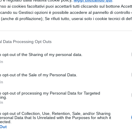
zzo è regolato dalla relativa cookie policy,
leggi cliccando qui
.
 consultare per avere ulteriori informazioni. Semp
so ai cookies facoltativi puoi accettarli tutti cliccando sul bottone Accetta
odulo di domanda per essere assunti. All’interno de
ccando su Gestisci opzioni è possibile accedere al pannello di controllo e
e (anche di profilazione); Se rifiuti tutto, userai solo i cookie tecnici di def
utti i requisiti richiesti e specificare di non aver
 quali sono le posizioni per cui candidarsi.
l Data Processing Opt Outs
posizioni per cui candidarsi
o opt-out of the Sharing of my personal data.
terno della CIA, vi è anche un importante reparto di
In
fici simili dedicati alle analisi, alla ricerca scientif
o opt-out of the Sale of my Personal Data.
voro per quasi tutti questi reparti si trova a
In
zano per lo più dei dati, immagini, mappe,
to opt-out of processing my Personal Data for Targeted
ing.
e in tutte le lingue parlate sul globo terrestre,
In
sizioni per cui ci si può candidare all’interno de
o opt-out of Collection, Use, Retention, Sale, and/or Sharing
 troviamo:
ersonal Data that Is Unrelated with the Purposes for which it
lected.
Out