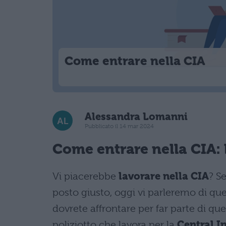
Come entrare nella CIA
Alessandra Lomanni
Pubblicato il 14 mar 2024
Come entrare nella CIA:
Vi piacerebbe
lavorare nella CIA
? Se
posto giusto, oggi vi parleremo di ques
dovrete affrontare per far parte di qu
poliziotto che lavora per la
Central I