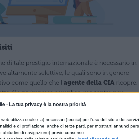
siti
e di tale prestigio internazionale è necessario in
e altamente selettive, le quali sono in genere
ativo come quello che l’
agente della CIA
ricopre.
atta di una impresa semplice, ma tentar non
a CIA devono possedere un requisito particolare:
le -
La tua privacy è la nostra priorità
uindi per uno straniero il percorso sarà ancora più
web utilizza cookie: a) necessari (tecnici) per l'uso del sito e dei serviz
risolvere e superare questo ostacolo. All’interno
analitici e di profilazione, anche di terze parti, per mostrarti annunci pers
gatori, ma anche impiegati d’ufficio, la CIA
e abitudini di navigazione) previo consenso.