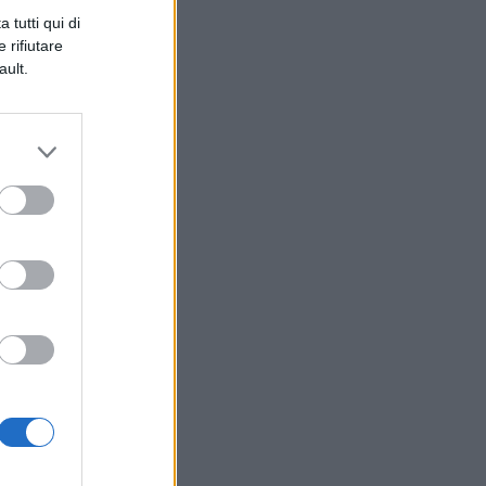
re
 tutti qui di
l
 rifiutare
ault.
e
ica
lla