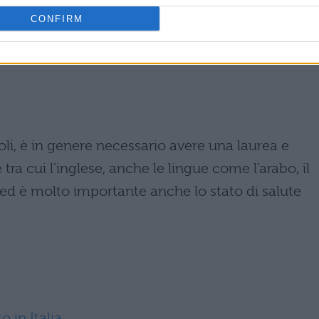
ni
CONFIRM
oli, è in genere necessario avere una laurea e
ra cui l’inglese, anche le lingue come l’arabo, il
 ed è molto importante anche lo stato di salute
 in Italia