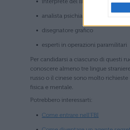
interprete del linguaggio dei seg
analista psichiatrico
disegnatore grafico
esperti in operazioni paramilitari
Per candidarsi a ciascuno di questi ru
conoscere almeno tre lingue straniere t
russo o il cinese sono molto richieste
fisica e mentale.
Potrebbero interessarti:
Come entrare nell’FBI
Come diventare un agente segreto