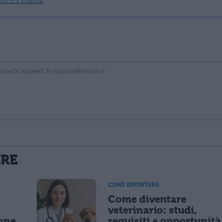
La tua email sarà utilizzata per comunicarti se qualcuno risponde al tuo commento e non sarà pubblicata. Dichiari di avere preso visione e di accettare quanto previsto dalla
ARE
 un cookie salvi i tuoi dati (nome, email) per il prossimo commento.
COME DIVENTARE
Come diventare
lità di marketing diretto con modalità automatizzate o tradizionali
o
veterinario: studi,
ione
requisiti e opportunità