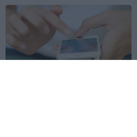
Il 21 luglio la Francia ha approvato
una legge che vieta ai minori di
quindici anni l'accesso ai social
network, in vigore dal 1° settembre.
Redazione Studentville
Pubblicato il 29 lug 2026