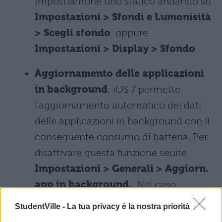
Impostiamone uno statico andando su
Impostazioni > Sfondi e Lumonisità
> Scegli sfondo
oppure
Impostazioni > Display > Sfondo
Aggiornamento delle applicazioni
in background
: iOS 7 permette
l'aggiornamento automatico dei dati
delle applicazioni in background con il
conseguente consumo di batteria. Per
disattivare questa funzione seuite
Impostazioni > Generali > Aggiorn.
app in background.
Nel caso
possediate un Android utilizzate il Play
StudentVille -
La tua privacy è la nostra priorità
Store per gestire la funzionalità.