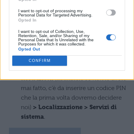
Servizi di Sistema
: si tratta di servizi
I want to opt-out of processing my
Personal Data for Targeted Advertising.
Opted In
utili, ma non indispensabili. Per
risparmiare la batteria sarà quindi
I want to opt-out of Collection, Use,
Retention, Sale, and/or Sharing of my
opportuno disattivarli. Per disattivare le
Personal Data that Is Unrelated with the
Purposes for which it was collected.
funzionalità che non vi interessano sul
Opted Out
breve periodo seguite il percorso
CONFIRM
Impostazioni > Generali >
Restrizioni
(abilitatele se non lo avete
mai fatto, c’è da inserire un codice PIN
che la prima volta dovremo decidere
noi)
> Localizzazione > Servizi di
sistema
.