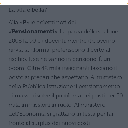
alle virtù taumaturgiche di Roberto Benigni.
La vita è bella?
Alla «
P
» le dolenti noti dei
«
Pensionamenti
». La paura dello scalone
2008 fa 90 e i docenti, mentre il Governo
rinvia la riforma, preferiscono il certo al
rischio. E se ne vanno in pensione. È un
boom. Oltre 42 mila insegnanti lasciano il
posto ai precari che aspettano. Al ministero
della Pubblica Istruzione il pensionamento
di massa risolve il problema dei posti per 50
mila immissioni in ruolo. Al ministero
dell’Economia si grattano in testa per far
fronte al surplus dei nuovi costi