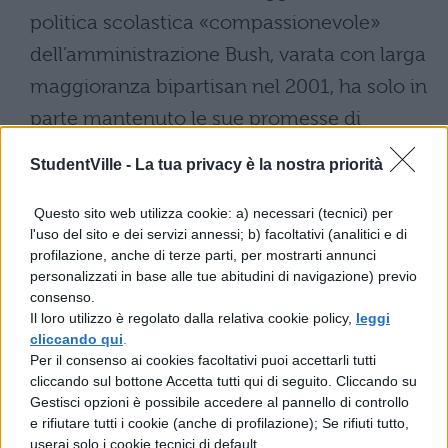
politica scolastica «compassionevole»
dell’amministrazione Bush, varata con larga
maggioranza bipartisan nel 2001, ha solo in
parte mantenuto le sue promesse di
riequilibrio socio-culturale, legate a un
StudentVille -
La tua privacy è la nostra priorità
complesso meccanismo di incentivi in
favore degli allievi socialmente o
Questo sito web utilizza cookie: a) necessari (tecnici) per
l'uso del sito e dei servizi annessi; b) facoltativi (analitici e di
culturalmente svantaggiati. Però il numero
profilazione, anche di terze parti, per mostrarti annunci
e il fervore delle iniziative è stato grande, e
personalizzati in base alle tue abitudini di navigazione) previo
consenso.
quello degli USA sembra essere il più
Il loro utilizzo è regolato dalla relativa cookie policy,
leggi
importante cantiere di sperimentazione e
cliccando qui
.
Per il consenso ai cookies facoltativi puoi accettarli tutti
innovazione educativa.
cliccando sul bottone Accetta tutti qui di seguito. Cliccando su
Gestisci opzioni è possibile accedere al pannello di controllo
«
O
» come «
Ocse-Pisa
». In Germania nel
e rifiutare tutti i cookie (anche di profilazione); Se rifiuti tutto,
userai solo i cookie tecnici di default.