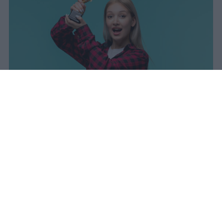
I dati ufficiali della Maturità 2026
rivelano una concentrazione di
eccellenze al sud, con Campania,
Puglia e Sicilia in testa. Cala
drasticamente la percentuale di voti
100.
sniro
Pubblicato il 7 ago 2026