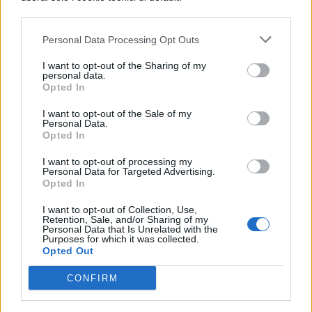
2004 i risultati negativi in matematica per
gli studenti quindicenni di quel Paese
Personal Data Processing Opt Outs
provocarono un specie di psicodramma
I want to opt-out of the Sharing of my
nazionale, e l’assunzione di misure che
personal data.
Opted In
sembrano aver già dato buoni risultati
nell’edizione 2006 del PISA. In Italia, forse
I want to opt-out of the Sale of my
Personal Data.
per la prima volta, i pessimi risultati
Opted In
conseguiti dai nostri studenti non sono
I want to opt-out of processing my
Personal Data for Targeted Advertising.
stati accolti con il mix di indifferenza e
Opted In
sufficienza del passato. Tanto per
I want to opt-out of Collection, Use,
Retention, Sale, and/or Sharing of my
cominciare, è stato istituito un gruppo di
Personal Data that Is Unrelated with the
Purposes for which it was collected.
lavoro per l’insegnamento/apprendimento
Opted Out
della matematica. Mentre il destino
CONFIRM
dell’italiano, al momento, sembra affidato