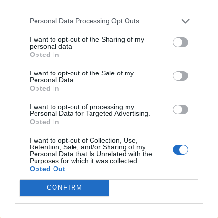
Io sono Maria Callas di Vanna Vinci.
Personal Data Processing Opt Outs
Ancora una mostra, questa volta con
I want to opt-out of the Sharing of my
personal data.
protagoniste le tavole originali della
Opted In
fumettista Vanna Vinci, che ha
I want to opt-out of the Sale of my
realizzato per la sua graphic novel
Personal Data.
Opted In
incentrata sulla vita di Maria Callas.
I want to opt-out of processing my
Personal Data for Targeted Advertising.
100 + 1: Maria Callas e Irene Papas. In
Opted In
collaborazione con il Conservatorio
I want to opt-out of Collection, Use,
Retention, Sale, and/or Sharing of my
Statale di Musica “Giuseppe Verdi” di
Personal Data that Is Unrelated with the
Purposes for which it was collected.
Torino, l’Accademia Albertina di Belle
Opted Out
Arti di Torino e la Fondazione Ellenica
CONFIRM
di Cultura, il recital avrà luogo l’8
dicembre. E sarà dedicato al