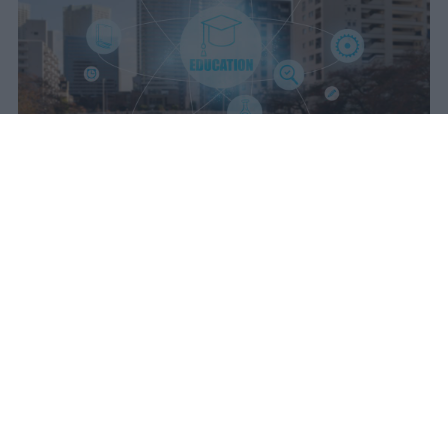
Redazione Studentville
Pubblicato il 5 ago 2026
Il Consiglio dei ministri ha esaminato nel
pomeriggio del 4 agosto 2026 un decreto
sull’intelligenza artificiale che introduce
misure specifiche per il sistema della
formazione superiore e della ricerca. Le
norme, proposte dal ministro dell’Università