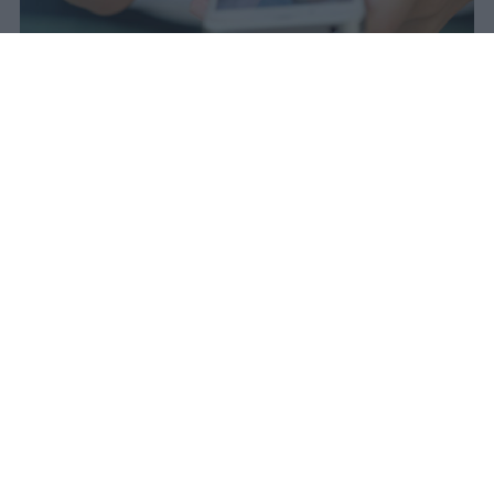
Il 21 luglio la Francia ha approvato
una legge che vieta ai minori di
quindici anni l'accesso ai social
network, in vigore dal 1° settembre.
Redazione Studentville
Pubblicato il 29 lug 2026
Il 21 luglio la Francia ha approvato una
legge che
vieta ai minori di quindici
anni l’accesso ai servizi di social
networking online forniti da