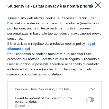
dramma in due parti che racconta la
StudentVille -
La tua privacy è la nostra priorità
storia del dottor Faust, che fa un patto
con il diavolo, Mefistofele, in cerca di
Questo sito web utilizza cookie: a) necessari (tecnici) per
conoscenza e piacere.
l'uso del sito e dei servizi annessi; b) facoltativi (analitici e di
profilazione, anche di terze parti, per mostrarti annunci
“I dolori del giovane Werther”
:
personalizzati in base alle tue abitudini di navigazione) previo
questo romanzo epistolare ha avuto un
consenso.
enorme impatto alla sua pubblicazione
Il loro utilizzo è regolato dalla relativa cookie policy,
leggi
nel 1774 ed è considerato uno dei primi
cliccando qui
.
romanzi del Romanticismo. Racconta
Per il consenso ai cookies facoltativi puoi accettarli tutti
la storia di un giovane sensibile,
cliccando sul bottone Accetta tutti qui di seguito. Cliccando su
Werther, e del suo amore infelice per
Gestisci opzioni è possibile accedere al pannello di controllo
e rifiutare tutti i cookie (anche di profilazione); Se rifiuti tutto,
Lotte, che lo porta alla disperazione e
userai solo i cookie tecnici di default.
al suicidio.
“Le affinità elettive”
: un romanzo
Personal Data Processing Opt Outs
pubblicato nel 1809 che esplora le
dinamiche delle relazioni umane
I want to opt-out of the Sharing of my
personal data.
attraverso la metafora delle reazioni
Opted In