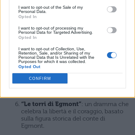
chimiche.
I want to opt-out of the Sale of my
Personal Data.
“Gli anni di apprendistato di
Opted In
Wilhelm Meister”
: un romanzo di
formazione che segue il protagonista,
I want to opt-out of processing my
Personal Data for Targeted Advertising.
Wilhelm Meister, nel suo percorso di
Opted In
crescita e sviluppo personale.
I want to opt-out of Collection, Use,
Retention, Sale, and/or Sharing of my
“Gli anni di pellegrinaggio di
Personal Data that Is Unrelated with the
Purposes for which it was collected.
Wilhelm Meister”
: seguito del
Opted Out
romanzo precedente, continua a
seguire il protagonista nelle sue
CONFIRM
avventure e nella sua ricerca di
significato.
“Le torri di Egmont”
: un dramma che
celebra la libertà e il coraggio, basato
sulla figura storica del conte di
Egmont.