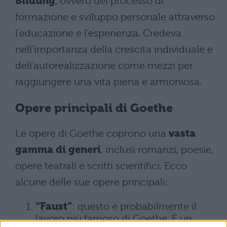
Bildung
, ovvero del processo di
formazione e sviluppo personale attraverso
l’educazione e l’esperienza. Credeva
nell’importanza della crescita individuale e
dell’autorealizzazione come mezzi per
raggiungere una vita piena e armoniosa.
Opere principali di Goethe
Le opere di Goethe coprono una
vasta
gamma di generi
, inclusi romanzi, poesie,
opere teatrali e scritti scientifici. Ecco
alcune delle sue opere principali:
“Faust”
: questo è probabilmente il
lavoro più famoso di Goethe. È un