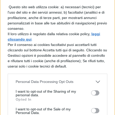
Un’altra alternativa perfetta per un party in
Questo sito web utilizza cookie: a) necessari (tecnici) per
casa la propone Mango, con un body in
l'uso del sito e dei servizi annessi; b) facoltativi (analitici e di
tulle elegante e fine, disponibile nelle
profilazione, anche di terze parti, per mostrarti annunci
personalizzati in base alle tue abitudini di navigazione) previo
tonalità del nero e del rosa pallido. Puoi
consenso.
abbinarlo a un pantalone palazzo della
Il loro utilizzo è regolato dalla relativa cookie policy,
leggi
cliccando qui
.
stessa tonalità o colorato o a un leggings
Per il consenso ai cookies facoltativi puoi accettarli tutti
cliccando sul bottone Accetta tutti qui di seguito. Cliccando su
nero o con glitter. I tacchi vanno benissimo,
Gestisci opzioni è possibile accedere al pannello di controllo
altrimenti puoi optare anche per una
e rifiutare tutti i cookie (anche di profilazione); Se rifiuti tutto,
userai solo i cookie tecnici di default.
ballerina con glitter o un mocassino in
vernice.
Personal Data Processing Opt Outs
Abito di velluto
I want to opt-out of the Sharing of my
personal data.
Opted In
Quest’anno il velluto è tornato di moda,
I want to opt-out of the Sale of my
quindi puoi optare per un mini abito in
Personal Data.