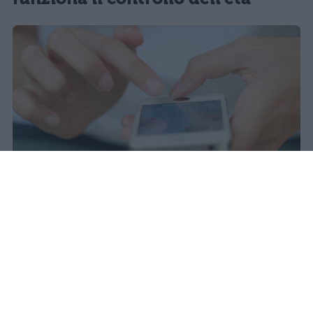
Il 21 luglio la Francia ha approvato
una legge che vieta ai minori di
quindici anni l'accesso ai social
network, in vigore dal 1° settembre.
Redazione Studentville