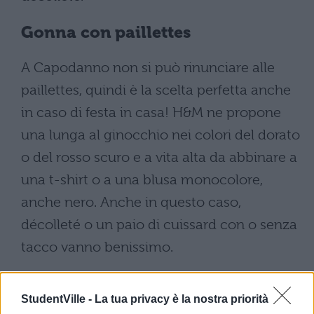
Gonna con paillettes
A Capodanno non si può rinunciare alle
paillettes, quindi è la scelta perfetta anche
in caso di festa in casa! H&M ne propone
una lunga al ginocchio nei colori del dorato
o del rosso scuro e a vita alta da abbinare a
una t-shirt o a una blusa monocolore,
anche nero. Anche in questo caso,
décolleté o un paio di cuissard con o senza
tacco vanno benissimo.
Body in tulle con pantaloni
StudentVille -
La tua privacy è la nostra priorità