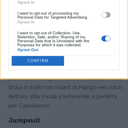
Opted In
velluto con maniche lunghe scampanate e
gonna a balze, come quella proposta da
I want to opt-out of processing my
Personal Data for Targeted Advertising.
Mango e disponibile nei colori del nero o
Opted In
del nude. Lo puoi abbinare a comodi ankle
I want to opt-out of Collection, Use,
Retention, Sale, and/or Sharing of my
boot con il tacco largo.
Personal Data that Is Unrelated with the
Purposes for which it was collected.
Opted Out
Blusa tulle con volant
CONFIRM
Un’altra alternativa da abbinare con
pantaloni skinny e stivaletti o décolleté è la
blusa in tulle con volant di Mango nei colori
dell’oro. Alla moda e femminile, è perfetta
per Capodanno.
Jumpsuit