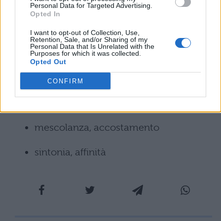
Personal Data for Targeted Advertising.
Opted In
In base ai significati di questa parola
I want to opt-out of Collection, Use,
esistono vari sinonimi che vanno usati
Retention, Sale, and/or Sharing of my
Personal Data that Is Unrelated with the
(attenzione) nel modo più opportuno:
Purposes for which it was collected.
Opted Out
inganno, sotterfugio, manovra
CONFIRM
chimica
mescolanza, accostamento
sintonia, affinità