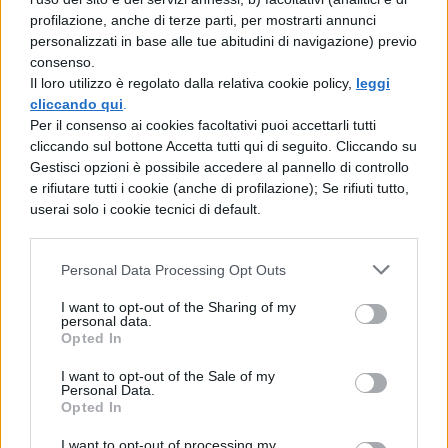
profilazione, anche di terze parti, per mostrarti annunci
ha altri significati. Un secondo significato si
personalizzati in base alle tue abitudini di navigazione) previo
riferisce ad un comportamento teso
consenso.
Il loro utilizzo è regolato dalla relativa cookie policy,
leggi
all’inganno e alla
falsificazione
(alchimia
cliccando qui
.
politica) o in generale ad una serie di
Per il consenso ai cookies facoltativi puoi accettarli tutti
cliccando sul bottone Accetta tutti qui di seguito. Cliccando su
circostanze che portano a risultati
Gestisci opzioni è possibile accedere al pannello di controllo
e rifiutare tutti i cookie (anche di profilazione); Se rifiuti tutto,
inspiegabili. Un altro significato è quello
userai solo i cookie tecnici di default.
riguardante la
mescolanza
e
l’accostamento insolito di alcuni elementi
Personal Data Processing Opt Outs
che provoca risultati originali e raffinati
I want to opt-out of the Sharing of my
(alchimia di colori). Infine, il termine viene
personal data.
Opted In
utilizzato anche in riferimento alle
affinità
I want to opt-out of the Sale of my
tra due persone.
Personal Data.
Opted In
Sinonimi di Alchimia
I want to opt-out of processing my