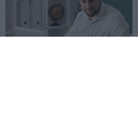
La carta docente 2026 resta bloccata
dal 31 agosto con data di sblocco
incerta. Il residuo deve essere speso
entro questa scadenza o andrà perso
definitivamente.
sniro
Pubblicato il 6 ago 2026