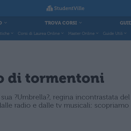
O
TROVA CORSI
GUID
tiche
Corsi di Laurea Online
Master Online
Guide Utili
o di tormentoni
 sua ?Umbrella?, regina incontrastata del
dalle radio e dalle tv musicali: scopriamo