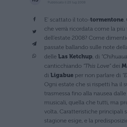
Pubblicato il 25 lug 2008
E’ scattato il toto-
tormentone
.
che verrà ricordata come la più
dell’estate 2008? Come dimentic
passate ballando sulle note del
delle
Las Ketchup
, di
“Chihuau
canticchiando
“This Love”
dei
M
di
Ligabue
per non parlare di
“E
Ogni estate che si rispetti ha il
trasmessa fino alla nausea dalle 
musicali, quella che tutti, ma 
volta. Caratteristiche principali 
stagione esige, e la predisposizio