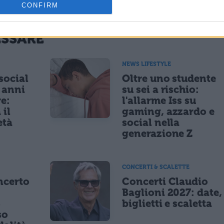
CONFIRM
ESSARE
NEWS LIFESTYLE
 social
Oltre uno studente
5 anni
su sei a rischio:
re:
l'allarme Iss su
 il
gaming, azzardo e
età
social nella
generazione Z
CONCERTI & SCALETTE
ncerto
Concerti Claudio
Baglioni 2027: date,
8
biglietti e scaletta
so