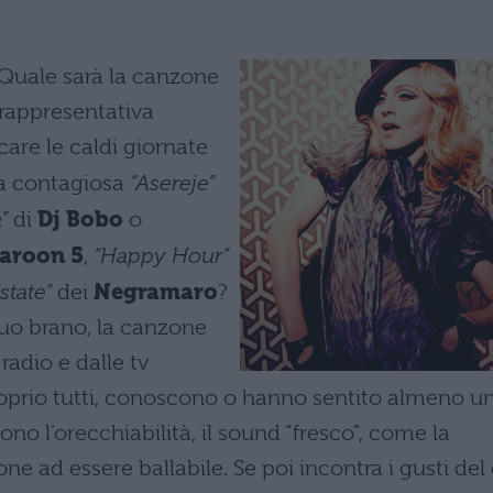
 Quale sarà la canzone
 rappresentativa
are le caldi giornate
la contagiosa
“Asereje”
a”
di
Dj Bobo
o
aroon 5
,
“Happy Hour”
state”
dei
Negramaro
?
 suo brano, la canzone
radio e dalle tv
proprio tutti, conoscono o hanno sentito almeno u
sono l’orecchiabilità, il sound “fresco”, come la
ne ad essere ballabile. Se poi incontra i gusti del 