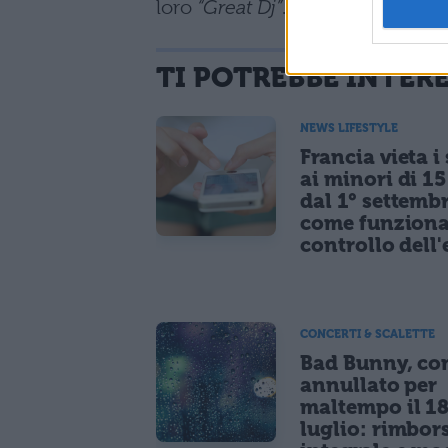
loro
“Great Dj”
.
TI POTREBBE INTER
NEWS LIFESTYLE
Francia vieta i
ai minori di 1
dal 1° settemb
come funziona
controllo dell'
CONCERTI & SCALETTE
Bad Bunny, co
annullato per
maltempo il 1
luglio: rimbor