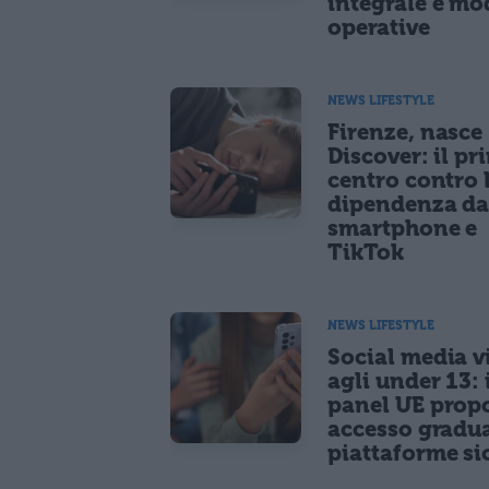
integrale e mo
operative
NEWS LIFESTYLE
Firenze, nasce
Discover: il pr
centro contro 
dipendenza d
smartphone e
TikTok
NEWS LIFESTYLE
Social media vi
agli under 13: 
panel UE prop
accesso gradua
piattaforme si