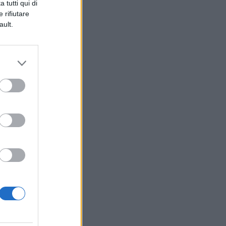
 tutti qui di
 rifiutare
ault.
ei
d
a