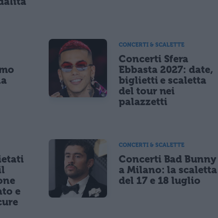
dalità
CONCERTI & SCALETTE
Concerti Sfera
imo
Ebbasta 2027: date,
la
biglietti e scaletta
a
del tour nei
palazzetti
CONCERTI & SCALETTE
etati
Concerti Bad Bunny
il
a Milano: la scaletta
one
del 17 e 18 luglio
to e
cure