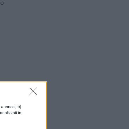
so
fy
i annessi; b)
onalizzati in