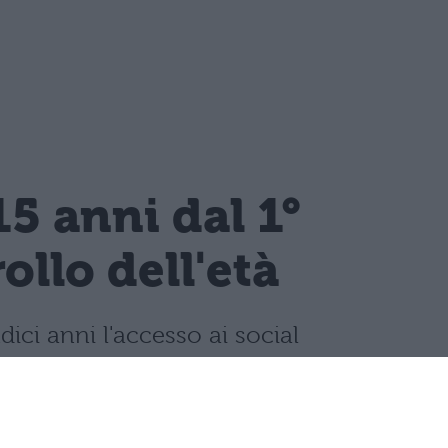
15 anni dal 1°
llo dell'età
dici anni l'accesso ai social