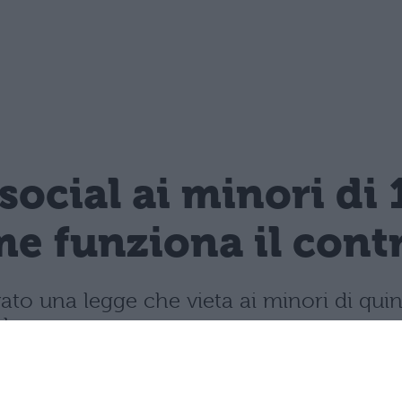
 social ai minori di 
e funziona il contro
vato una legge che vieta ai minori di quin
mbre.