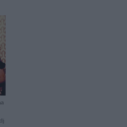
na
dj