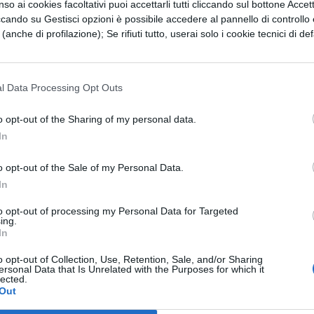
so ai cookies facoltativi puoi accettarli tutti cliccando sul bottone Accetta
Winehouse nostrana”
Giusy Ferreri
e la sua
“Non ti
ccando su Gestisci opzioni è possibile accedere al pannello di controllo e
e (anche di profilazione); Se rifiuti tutto, userai solo i cookie tecnici di def
emonini
con
“Dicono di me”
, dall’ipnotica
“Wale”
d
sh
e il suo
“Badabum Cha Cha”
.
Si difendono con
i
e
Ligabue
, nelle radio
l Data Processing Opt Outs
 me”
e
“Il centro del
o opt-out of the Sharing of my personal data.
ro
, che provano con
In
r il grande successo di
o opt-out of the Sale of my Personal Data.
i stranieri da non
In
iva la vida”
, la
to opt-out of processing my Personal Data for Targeted
ing.
 di
“I’m yours”
e l’ex Destiny’s Child
Kelly Rowlan
In
la nuova reginetta del pop
Katy Perry
, in vetta alle
o opt-out of Collection, Use, Retention, Sale, and/or Sharing
ersonal Data that Is Unrelated with the Purposes for which it
l francese
Sebastien Tellier
con
“Divine”
e i
lected.
Out
ati anche da una famosa pubblicità che ha usato l