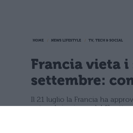
HOME
NEWS LIFESTYLE
TV, TECH & SOCIAL
Francia vieta i
settembre: com
Il 21 luglio la Francia ha appro
network, in vigore dal 1° sette