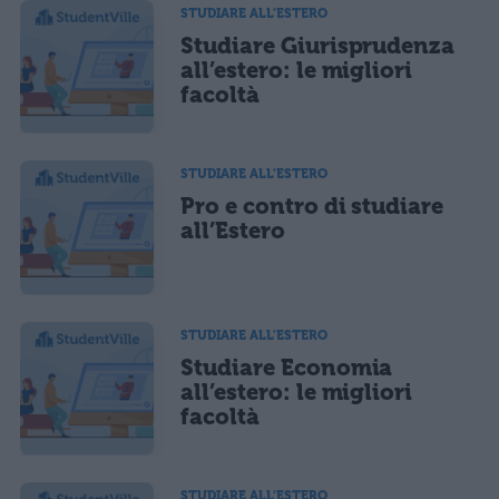
salvi i tuoi dati (nome, email) per il prossimo commento.
STUDIARE ALL'ESTERO
Studiare Giurisprudenza
Ho letto e acconsento l'
informativa
sulla privacy
CONFERMA E PUBBLICA
all’estero: le migliori
facoltà
Acconsento all'uso dei miei dati da parte di terzi per finalità di
marketing diretto con modalità automatizzate o tradizionali
STUDIARE ALL'ESTERO
Pro e contro di studiare
all’Estero
STUDIARE ALL'ESTERO
Studiare Economia
all’estero: le migliori
facoltà
STUDIARE ALL'ESTERO