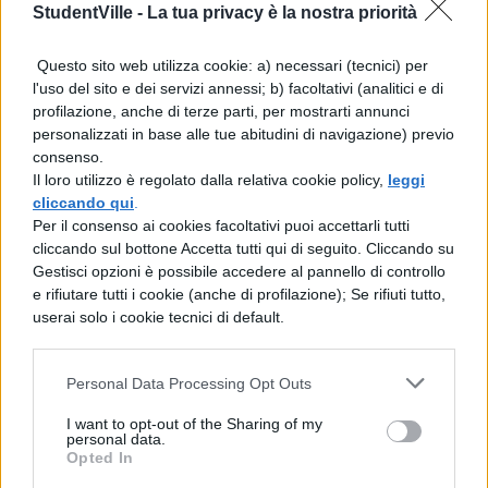
StudentVille -
La tua privacy è la nostra priorità
potrà vivere presso una famiglia ospitante e
seguire i corsi in una scuola locale, così da
Questo sito web utilizza cookie: a) necessari (tecnici) per
l'uso del sito e dei servizi annessi; b) facoltativi (analitici e di
assimilare anche costumi e lingua del posto.
profilazione, anche di terze parti, per mostrarti annunci
Ovviamente tale esperienza all’estero è
personalizzati in base alle tue abitudini di navigazione) previo
consenso.
equiparata ai progetti di Alternanza scuola
Il loro utilizzo è regolato dalla relativa cookie policy,
leggi
lavoro italiani ed anche il Ministero
cliccando qui
.
Per il consenso ai cookies facoltativi puoi accettarli tutti
dell’Istruzione ne ha ribadito l’importanza in
cliccando sul bottone Accetta tutti qui di seguito. Cliccando su
una nota: “la competenze acquisite dai
Gestisci opzioni è possibile accedere al pannello di controllo
e rifiutare tutti i cookie (anche di profilazione); Se rifiuti tutto,
ragazzi durante le esperienze di studio
userai solo i cookie tecnici di default.
all’estero sono trasversali, individuali e
relazionali, fortemente richieste dal mercato
Personal Data Processing Opt Outs
del lavoro”.
I want to opt-out of the Sharing of my
personal data.
Opted In
Alternanza scuola lavoro