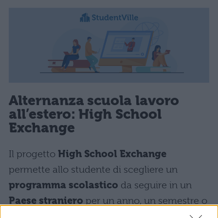
Alternanza scuola lavoro
all’estero: High School
Exchange
Il progetto
High School Exchange
permette allo studente di scegliere un
programma scolastico
da seguire in un
Paese straniero
per un anno, un semestre o
un trimestre. Per tutto il tempo prescelto si