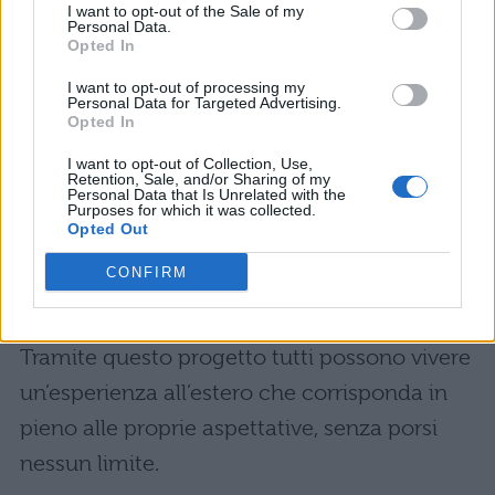
all’estero: High School Flex
I want to opt-out of the Sale of my
Personal Data.
Opted In
Differentemente da quello precedente, il
I want to opt-out of processing my
Personal Data for Targeted Advertising.
progetto
High School Flex
è una formula su
Opted In
misura che cerca di tener conto delle
I want to opt-out of Collection, Use,
esigenze
dei ragazzi. Il programma è adatto
Retention, Sale, and/or Sharing of my
Personal Data that Is Unrelated with the
Purposes for which it was collected.
a chi ha superato i limiti di età, a chi vuole
Opted Out
andare in un Paese in particolare, a chi punta
CONFIRM
ad un indirizzo accademico specifico o a chi
vuole cimentarsi in corsi specializzati.
Tramite questo progetto tutti possono vivere
un’esperienza all’estero che corrisponda in
pieno alle proprie aspettative, senza porsi
nessun limite.