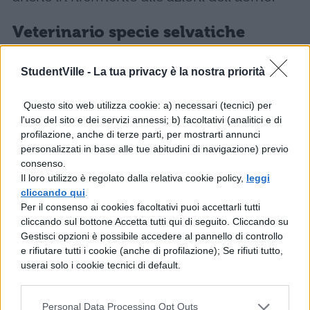
Veterinario specie selvatiche
Si tratta di un veterinario specializzato nella
StudentVille -
La tua privacy è la nostra priorità
cura degli animali selvatici: grazie alle sue
Questo sito web utilizza cookie: a) necessari (tecnici) per
conoscenze specifiche e gli strumenti
l'uso del sito e dei servizi annessi; b) facoltativi (analitici e di
adeguati, riesce ad aiutare le specie
profilazione, anche di terze parti, per mostrarti annunci
personalizzati in base alle tue abitudini di navigazione) previo
selvatiche in difficoltà. Non è semplice
consenso.
lavorare con gli animali selvatici: occorre
Il loro utilizzo è regolato dalla relativa cookie policy,
leggi
cliccando qui
.
saper diagnosticare patologie che
Per il consenso ai cookies facoltativi puoi accettarli tutti
potrebbero diffondersi e allo stesso tempo
cliccando sul bottone Accetta tutti qui di seguito. Cliccando su
Gestisci opzioni è possibile accedere al pannello di controllo
salvaguardare la biodiversità ambientale.
e rifiutare tutti i cookie (anche di profilazione); Se rifiuti tutto,
userai solo i cookie tecnici di default.
Ecoauditor
Personal Data Processing Opt Outs