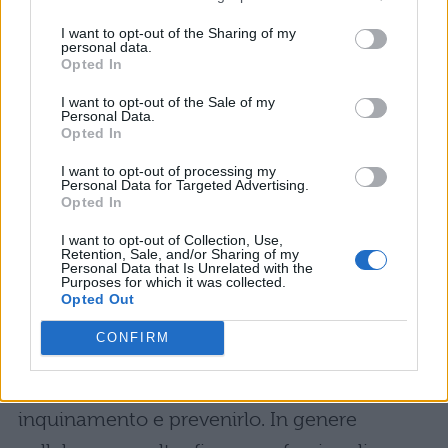
Si tratta di una figura professionale nuova,
I want to opt-out of the Sharing of my
che ha il compito di controllare che i
personal data.
Opted In
processi produttivi rispettino le norme
ambientali. Può quindi lavorare in vari settori
I want to opt-out of the Sale of my
Personal Data.
ed è importante per salvaguardare il
Opted In
territorio nell’ambito produzione industriale.
I want to opt-out of processing my
Personal Data for Targeted Advertising.
Opted In
Tecnico di monitoraggio
ambientale
I want to opt-out of Collection, Use,
Retention, Sale, and/or Sharing of my
Personal Data that Is Unrelated with the
Purposes for which it was collected.
Il tecnico di monitoraggio ambientale è un
Opted Out
professionista che analizza e controlla i
CONFIRM
parametri ambientali in una determinata
zona, con lo scopo di individuare i livelli di
inquinamento e prevenirlo. In genere