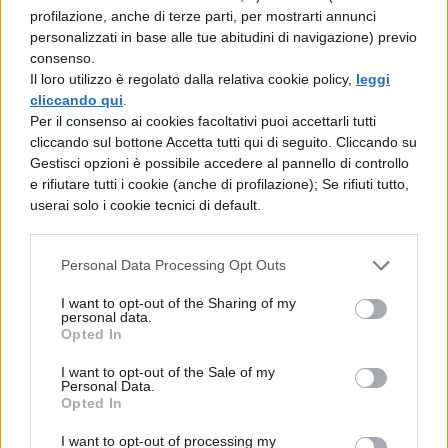
profilazione, anche di terze parti, per mostrarti annunci
Andrés
, località che viene per questo
personalizzati in base alle tue abitudini di navigazione) previo
definita “mare dei sette colori”, poiché le
consenso.
Il loro utilizzo è regolato dalla relativa cookie policy,
leggi
tonalità presenti in acqua richiamano
cliccando qui
.
all’iride dell’arcobaleno. Si tratta di uno degli
Per il consenso ai cookies facoltativi puoi accettarli tutti
cliccando sul bottone Accetta tutti qui di seguito. Cliccando su
spettacoli più romantici e suggestivi che si
Gestisci opzioni è possibile accedere al pannello di controllo
possano vedere al mondo (
per info su
e rifiutare tutti i cookie (anche di profilazione); Se rifiuti tutto,
userai solo i cookie tecnici di default.
viaggi romantici cliccate qui
).
photo credit:
Luz Adriana Villa A.
via
Personal Data Processing Opt Outs
photopin
cc
I want to opt-out of the Sharing of my
personal data.
Opted In
COMMENTI
I want to opt-out of the Sale of my
Personal Data.
Opted In
I want to opt-out of processing my