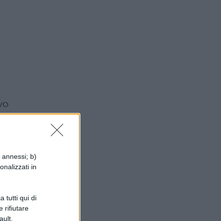
vo
i annessi; b)
onalizzati in
si
 tutti qui di
 rifiutare
ault.