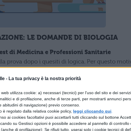
AZIONE: LE DOMANDE DI BIOLOGIA
est di Medicina e Professioni Sanitarie
a prova dopo i quesiti di logica. Per questo moti
dere correttamente. Come fare? La prima cosa da
le -
La tua privacy è la nostra priorità
a ministeriale e capire quali sono gli argomenti
nno le domande. Prendete il libro delle scuole
web utilizza cookie: a) necessari (tecnici) per l'uso del sito e dei serviz
ate subito con il ripasso. Il miglior modo per
analitici e di profilazione, anche di terze parti, per mostrarti annunci pers
e abitudini di navigazione) previo consenso.
ssare due o tre argomenti al giorno ed esercitar
zzo è regolato dalla relativa cookie policy,
leggi cliccando qui
.
minato il programma da studiare potete passare
so ai cookies facoltativi puoi accettarli tutti cliccando sul bottone Accetta
ccando su Gestisci opzioni è possibile accedere al pannello di controllo e
nenti tutte le domande di biologia che potrebbero
e (anche di profilazione); Se rifiuti tutto, userai solo i cookie tecnici di def