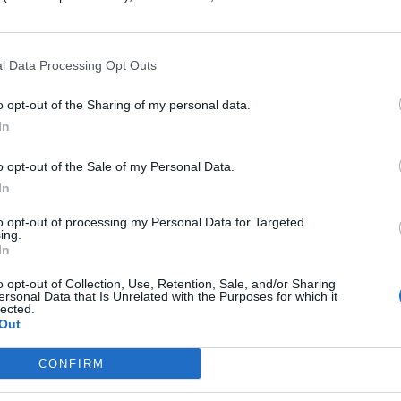
arete meglio gli argomenti e soprattutto potrete
alcosa: in questo caso basterà ripassare meglio
l Data Processing Opt Outs
o opt-out of the Sharing of my personal data.
 2019: ESERCITAZIONI DI BIOLOGIA
In
 momento di mettersi sotto! Ecco le domande di
o opt-out of the Sale of my Personal Data.
In
ne per il Test di Medicina e di Professioni Sanitar
to opt-out of processing my Personal Data for Targeted
ing.
ie 2013 Cagliari: domande di Biologia
In
mande di biologia
o opt-out of Collection, Use, Retention, Sale, and/or Sharing
ersonal Data that Is Unrelated with the Purposes for which it
lected.
Out
mande di biologia
CONFIRM