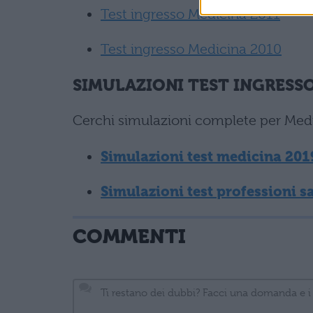
Test ingresso Medicina 2011
Test ingresso Medicina 2010
SIMULAZIONI TEST INGRESSO
Cerchi simulazioni complete per Medici
Simulazioni test medicina 201
Simulazioni test professioni s
COMMENTI