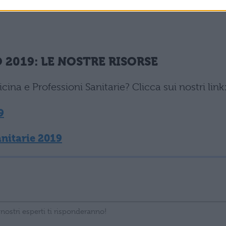
 2019: LE NOSTRE RISORSE
na e Professioni Sanitarie? Clicca sui nostri link
9
anitarie 2019