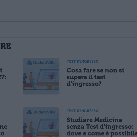
La tua email sarà utilizzata per comunicarti se qualcuno risponde al tuo commento e non sarà pubblicata. Dichiari di avere preso visione e di accettare quanto previsto dalla
ARE
 un cookie salvi i tuoi dati (nome, email) per il prossimo commento.
TEST D'INGRESSO
t
Cosa fare se non si
lità di marketing diretto con modalità automatizzate o tradizionali
27:
supera il test
d’ingresso?
TEST D'INGRESSO
Studiare Medicina
ine
senza Test d’ingresso:
to
dove e come è possibil