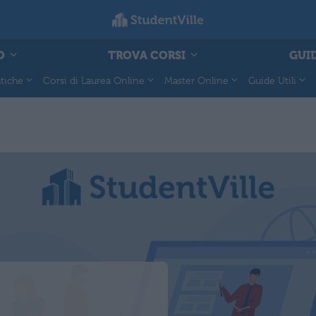
O
TROVA CORSI
GUID
tiche
Corsi di Laurea Online
Master Online
Guide Utili