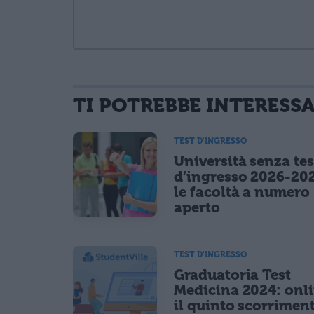
TI POTREBBE INTERESS
informativa privacy
. Pubblicando questo commento dai il consenso affinché
Ho letto e acconsento l'
informativa
sulla privacy
TEST D'INGRESSO
CONFERMA E PUBBLICA
Università senza tes
Acconsento all'uso dei miei dati da parte di terzi per fina
d’ingresso 2026-20
le facoltà a numero
aperto
TEST D'INGRESSO
Graduatoria Test
Medicina 2024: onl
il quinto scorrimen