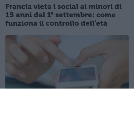
Francia vieta i social ai minori di
15 anni dal 1° settembre: come
funziona il controllo dell'età
Redazione Studentville
Pubblicato il 29 lug 2026