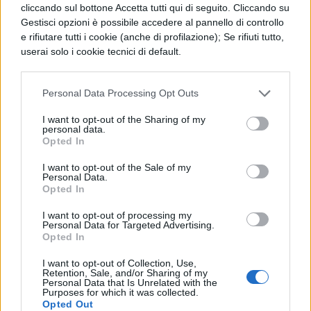
cliccando sul bottone Accetta tutti qui di seguito. Cliccando su
di L.S.
Gestisci opzioni è possibile accedere al pannello di controllo
e rifiutare tutti i cookie (anche di profilazione); Se rifiuti tutto,
La discussione sul forum dedicata ad
userai solo i cookie tecnici di default.
Harry Potter
Personal Data Processing Opt Outs
I want to opt-out of the Sharing of my
personal data.
Opted In
I want to opt-out of the Sale of my
TI POTREBBE INTERESSARE
Personal Data.
Opted In
NEWS LIFESTYLE
I want to opt-out of processing my
Francia vieta i social ai
Personal Data for Targeted Advertising.
Opted In
minori di 15 anni dal 1°
settembre: come
I want to opt-out of Collection, Use,
funziona il controllo
Retention, Sale, and/or Sharing of my
Personal Data that Is Unrelated with the
dell'età
Purposes for which it was collected.
Opted Out