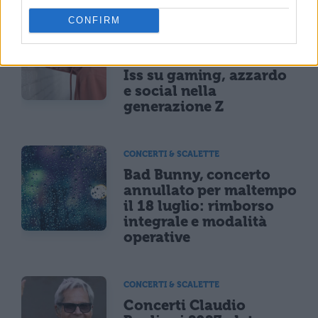
CONFIRM
NEWS LIFESTYLE
Oltre uno studente su
sei a rischio: l'allarme
Iss su gaming, azzardo
e social nella
generazione Z
CONCERTI & SCALETTE
Bad Bunny, concerto
annullato per maltempo
il 18 luglio: rimborso
integrale e modalità
operative
CONCERTI & SCALETTE
Concerti Claudio