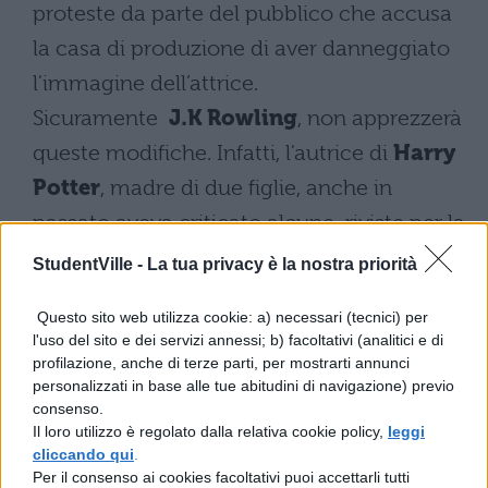
proteste da parte del pubblico che accusa
la casa di produzione di aver danneggiato
l'immagine dell’attrice.
Sicuramente
J.K Rowling
, non apprezzerà
queste modifiche. Infatti, l'autrice di
Harry
Potter
, madre di due figlie, anche in
passato aveva criticato alcune riviste per la
loro ossessione nei confronti del corpo
StudentVille -
La tua privacy è la nostra priorità
femminile e per i canoni di bellezza che si
Questo sito web utilizza cookie: a) necessari (tecnici) per
ostinavano a rappresentare.
l'uso del sito e dei servizi annessi; b) facoltativi (analitici e di
Secondo la Warner Bros, il poster non è
profilazione, anche di terze parti, per mostrarti annunci
personalizzati in base alle tue abitudini di navigazione) previo
stato approvato, in quanto si trattava di una
consenso.
versione non ufficiale, che erroneamente è
Il loro utilizzo è regolato dalla relativa cookie policy,
leggi
cliccando qui
.
stata inserita nel sito della IMAX.
Per il consenso ai cookies facoltativi puoi accettarli tutti