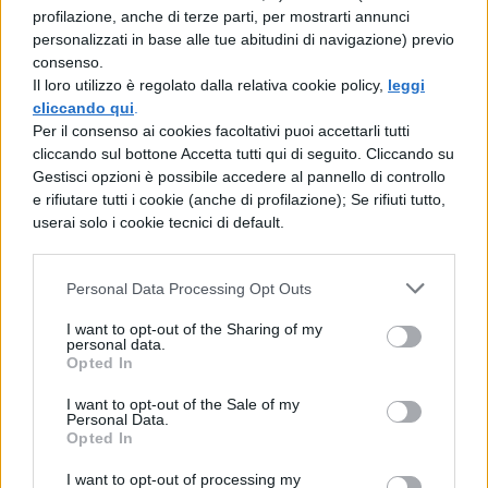
profilazione, anche di terze parti, per mostrarti annunci
nella giungla. Uno di loro si è addirittura
personalizzati in base alle tue abitudini di navigazione) previo
consenso.
infiltrato tra di loro, al fine di agevolare il
Il loro utilizzo è regolato dalla relativa cookie policy,
leggi
rapimento dei bambini e degli uomini più
cliccando qui
.
Per il consenso ai cookies facoltativi puoi accettarli tutti
forti. Ma chi sono questi altri? Difficile
cliccando sul bottone Accetta tutti qui di seguito. Cliccando su
capirlo. Da un lato paiono selvaggi che
Gestisci opzioni è possibile accedere al pannello di controllo
e rifiutare tutti i cookie (anche di profilazione); Se rifiuti tutto,
vivono da tempo sull’isola, e che non
userai solo i cookie tecnici di default.
accettano che il suo controllo venga
carpito da un gruppo di giovani naufraghi.
Personal Data Processing Opt Outs
Dall’altro, però, sono personaggi enigmatici
I want to opt-out of the Sharing of my
che sembrano conoscere molte
personal data.
Opted In
informazioni sui nostri eroi: il nome, le
I want to opt-out of the Sale of my
caratteristiche caratteriali, persino ciò che è
Personal Data.
Opted In
successo loro nella vita prima di approdare
I want to opt-out of processing my
in quel puntino dell’oceano.