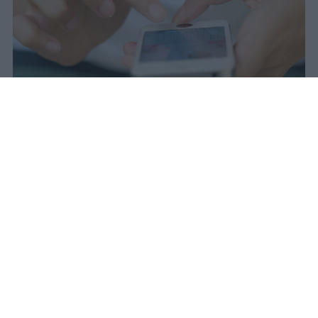
Il 21 luglio la Francia ha approvato
una legge che vieta ai minori di
quindici anni l'accesso ai social
network, in vigore dal 1° settembre.
Redazione Studentville
Pubblicato il 29 lug 2026
Il 21 luglio la Francia ha approvato una
legge che
vieta ai minori di quindici