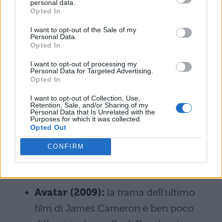
a sopravvivere dopo un terribile
personal data.
Opted In
incidente e a fare ritorno sulla Terra?
I want to opt-out of the Sale of my
Personal Data.
Arrival (2017):
in che modo si può
Opted In
comunicare con degli alieni che non
I want to opt-out of processing my
Personal Data for Targeted Advertising.
parlano la nostra lingua? E in che
Opted In
modo il linguaggio influenza la
I want to opt-out of Collection, Use,
percezione e la manipolazione della
Retention, Sale, and/or Sharing of my
Personal Data that Is Unrelated with the
realtà? Questo riflessivo film di Denis
Purposes for which it was collected.
Opted Out
Villeneuve con protagonista Amy
CONFIRM
Adams prova a fornire qualche
risposta.
Avatar (2009):
la trama dell'ultimo
film di James Cameron è ben poco