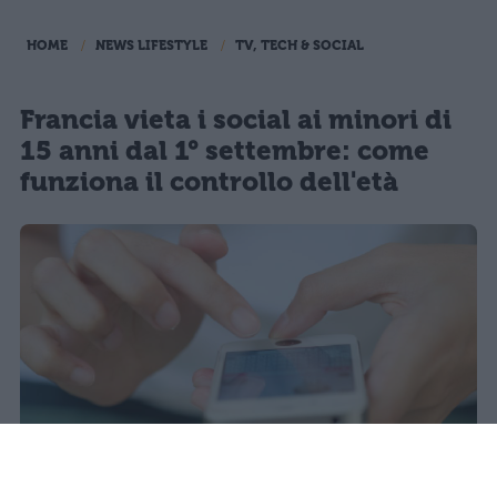
HOME
NEWS LIFESTYLE
TV, TECH & SOCIAL
Francia vieta i social ai minori di
15 anni dal 1° settembre: come
funziona il controllo dell'età