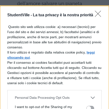
dell'amore salvare un pianeta
condannato a morte? Secondo
StudentVille -
La tua privacy è la nostra priorità
Christopher Nolan sì, ma per dare
risposta affermativa ci vorrà un
Questo sito web utilizza cookie: a) necessari (tecnici) per
l'uso del sito e dei servizi annessi; b) facoltativi (analitici e di
disperato viaggio spaziale attraverso
profilazione, anche di terze parti, per mostrarti annunci
un buco nero alla ricerca di una nuova
personalizzati in base alle tue abitudini di navigazione) previo
consenso.
patria da abitare.
Il loro utilizzo è regolato dalla relativa cookie policy,
leggi
cliccando qui
.
Gravity (2013)
: Alfonso Cuaron
Per il consenso ai cookies facoltativi puoi accettarli tutti
cliccando sul bottone Accetta tutti qui di seguito. Cliccando su
propone un survival ambientato nello
Gestisci opzioni è possibile accedere al pannello di controllo
spazio, con Sandra Bullock che si
e rifiutare tutti i cookie (anche di profilazione); Se rifiuti tutto,
userai solo i cookie tecnici di default.
presta alla più grande delle sfide,
recitando da sola per la maggior parte
Personal Data Processing Opt Outs
della pellicola. Riuscirà la protagonista
I want to opt-out of the Sharing of my