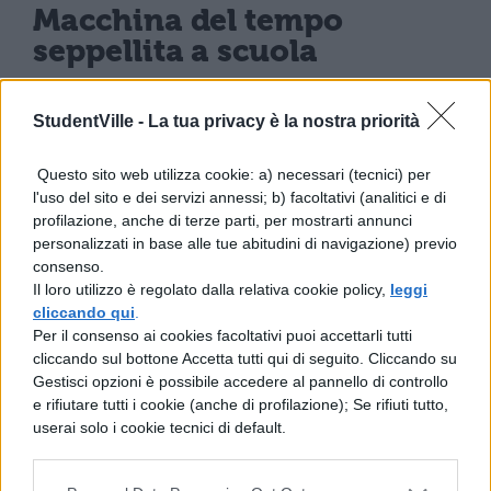
Macchina del tempo
seppellita a scuola
La macchina del tempo costruita dai
StudentVille -
La tua privacy è la nostra priorità
ragazzi dell’Istituto comprensivo
Questo sito web utilizza cookie: a) necessari (tecnici) per
Alessandro Volta è fra le prime ad essere
l'uso del sito e dei servizi annessi; b) facoltativi (analitici e di
state allestite nella nostra penisola. Nel
profilazione, anche di terze parti, per mostrarti annunci
personalizzati in base alle tue abitudini di navigazione) previo
2042, anno nel quale si è stabilito di
consenso.
riaprirla, quelli che oggi sono ragazzi, ma a
Il loro utilizzo è regolato dalla relativa cookie policy,
leggi
cliccando qui
.
distanza di 20 anni saranno diventati adulti,
Per il consenso ai cookies facoltativi puoi accettarli tutti
avranno la possibilità di
fare un viaggio
cliccando sul bottone Accetta tutti qui di seguito. Cliccando su
Gestisci opzioni è possibile accedere al pannello di controllo
nel tempo
, ma all’indietro. E così di poter
e rifiutare tutti i cookie (anche di profilazione); Se rifiuti tutto,
verificare quali siano stati i cambiamenti
userai solo i cookie tecnici di default.
avvenuti nel ventennio. In effetti una prima