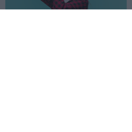
I dati ufficiali della Maturità 2026
rivelano una concentrazione di
eccellenze al sud, con Campania,
Puglia e Sicilia in testa. Cala
drasticamente la percentuale di voti
100.
sniro
Pubblicato il 7 ago 2026
Il Ministero dell’Istruzione e del Merito ha
diffuso i dati ufficiali sugli esiti degli esami