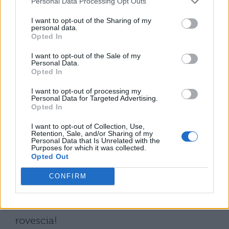
ipotesi era quella di dissotterrarla dopo 50
Personal Data Processing Opt Outs
anni, ma i ragazzi hanno preferito non
I want to opt-out of the Sharing of my
personal data.
aspettare tanto.
Opted In
Tale iniziativa è stata voluta dal
Comune di
I want to opt-out of the Sale of my
Personal Data.
Opted In
Mandello
e dall’associazione dei genitori
Fuoriclasse. Così è stata acquistata una
I want to opt-out of processing my
Personal Data for Targeted Advertising.
capsula del diametro di circa quaranta
Opted In
centimetri. Lo scopo è quello di riempirla
I want to opt-out of Collection, Use,
Retention, Sale, and/or Sharing of my
con oggetti, immagini o anche lettere o
Personal Data that Is Unrelated with the
Purposes for which it was collected.
documenti che possano fornire un quadro
Opted Out
completo della nostra epoca. Una sorta di
CONFIRM
fotografia del momento storico che stiamo
vivendo. E adesso inizia il conto alla
rovescia!