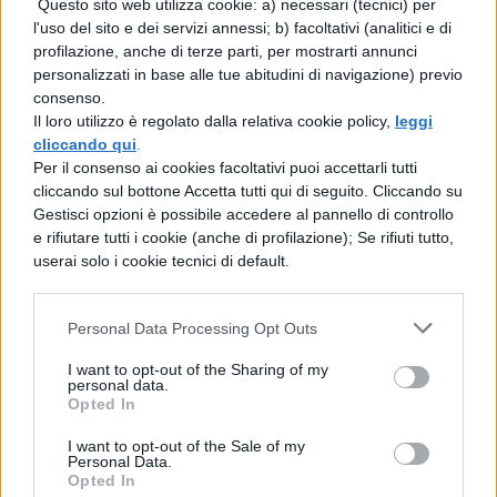
Questo sito web utilizza cookie: a) necessari (tecnici) per
per cogliere la brezza;
l'uso del sito e dei servizi annessi; b) facoltativi (analitici e di
e devo
profilazione, anche di terze parti, per mostrarti annunci
personalizzati in base alle tue abitudini di navigazione) previo
pensare, per quanto io faccia,
consenso.
che c’era là piacere.
Il loro utilizzo è regolato dalla relativa cookie policy,
leggi
cliccando qui
.
Se questa convinzione proviene dal cielo,
Per il consenso ai cookies facoltativi puoi accettarli tutti
se questo è il piano sacro di natura,
cliccando sul bottone Accetta tutti qui di seguito. Cliccando su
Gestisci opzioni è possibile accedere al pannello di controllo
non ho ragione io di lamentare
e rifiutare tutti i cookie (anche di profilazione); Se rifiuti tutto,
cos’ha fatto l’uomo dell’uomo?
userai solo i cookie tecnici di default.
(William Wordsworth)
Personal Data Processing Opt Outs
Poesie sulla primavera: Sonetto
I want to opt-out of the Sharing of my
98
personal data.
Opted In
Sono stato assente da te nella primavera,
I want to opt-out of the Sale of my
Personal Data.
quando lo sfarzoso Aprile, vestito di
Opted In
magnificenza,