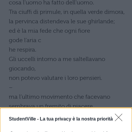
cosa l’uomo ha fatto dell’uomo.
Tra ciuffi di primule, in quella verde dimora,
la pervinca distendeva le sue ghirlande;
ed è la mia fede che ogni fiore
gode l’aria c
he respira.
Gli uccelli intorno a me saltellavano
giocando,
non potevo valutare i loro pensieri.
–
ma l’ultimo movimento che facevano
sembrava un fremito di piacere.
I ramoscelli in germoglio allargavano il loro
StudentVille -
La tua privacy è la nostra priorità
ventaglio,