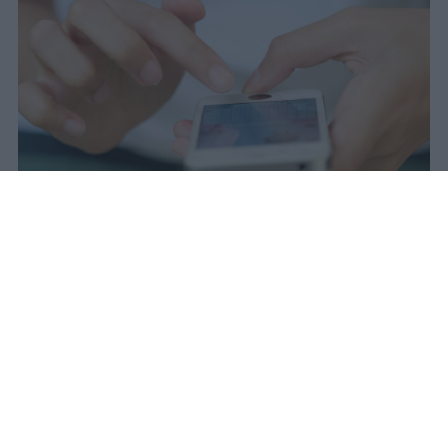
Il 21 luglio la Francia ha approvato
una legge che vieta ai minori di
quindici anni l'accesso ai social
network, in vigore dal 1° settembre.
Redazione Studentville
Pubblicato il 29 lug 2026